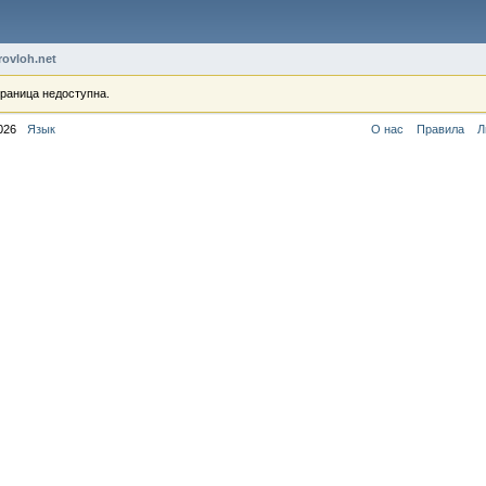
rovloh.net
раница недоступна.
026
Язык
О нас
Правила
Л