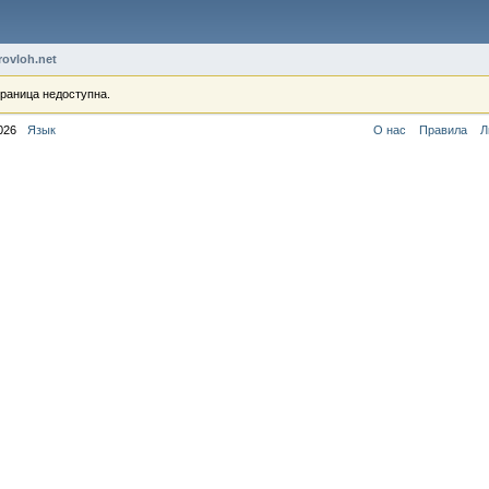
rovloh.net
раница недоступна.
026
Язык
О нас
Правила
Л