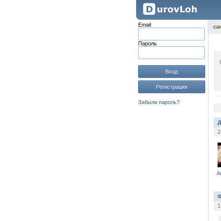
Email
са
Пароль
Вход
Регистрация
Забыли пароль?
Д
2
А
Ф
1