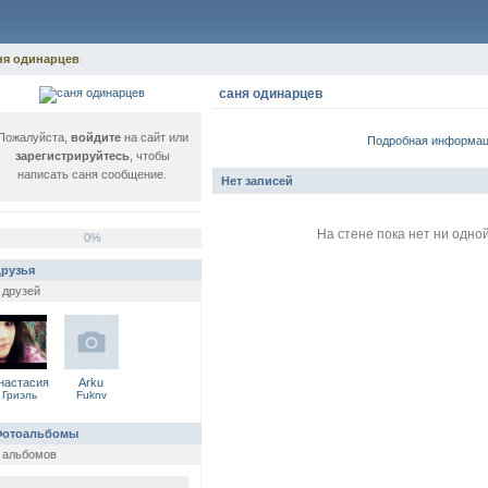
ня одинарцев
саня одинарцев
Пожалуйста,
войдите
на сайт или
Подробная информа
зарегистрируйтесь
, чтобы
написать саня сообщение.
Нет записей
На стене пока нет ни одной
0%
рузья
 друзей
настасия
Arku
Гриэль
Fuknv
отоальбомы
 альбомов