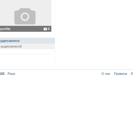
profile
0
удиозаписи
 аудиозаписей
026
Язык
О нас
Правила
Л