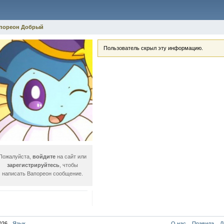
пореон Добрый
Пользователь скрыл эту информацию.
Пожалуйста,
войдите
на сайт или
зарегистрируйтесь
, чтобы
написать Вапореон сообщение.
026
Язык
О нас
Правила
Л