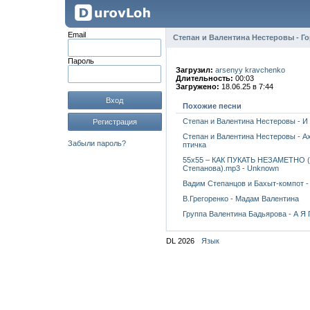
Email
Степан и Валентина Нестеровы - Г
Пароль
Загрузил:
arsenyy kravchenko
Длительность:
00:03
Загружено:
18.06.25 в 7:44
Вход
Похожие песни
Степан и Валентина Нестеровы - И
Регистрация
Степан и Валентина Нестеровы - Ах
Забыли пароль?
птичка
55x55 – КАК ПУКАТЬ НЕЗАМЕТНО (f
Степанова).mp3 - Unknown
Вадим Степанцов и Бахыт-компот -
В.Грегоренко - Мадам Валентина
Группа Валентина Бадьярова - А Я
DL 2026
Язык