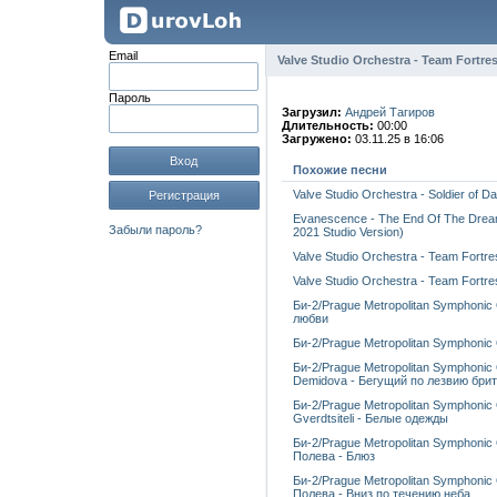
Email
Valve Studio Orchestra - Team Fortres
Пароль
Загрузил:
Андрей Тагиров
Длительность:
00:00
Загружено:
03.11.25 в 16:06
Вход
Похожие песни
Valve Studio Orchestra - Soldier of D
Регистрация
Evanescence - The End Of The Dream 
Забыли пароль?
2021 Studio Version)
Valve Studio Orchestra - Team Fortre
Valve Studio Orchestra - Team Fortre
Би-2/Prague Metropolitan Symphonic 
любви
Би-2/Prague Metropolitan Symphonic
Би-2/Prague Metropolitan Symphonic
Demidova - Бегущий по лезвию бри
Би-2/Prague Metropolitan Symphonic
Gverdtsiteli - Белые одежды
Би-2/Prague Metropolitan Symphonic
Полева - Блюз
Би-2/Prague Metropolitan Symphonic
Полева - Вниз по течению неба