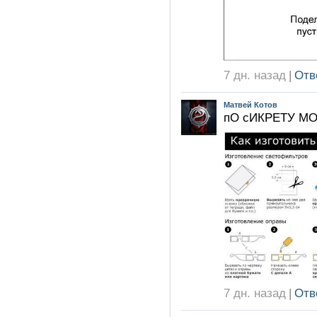
7 дн. назад
|
Отв
Матвей Котов
пО сИКРЕТУ МО
7 дн. назад
|
Отв