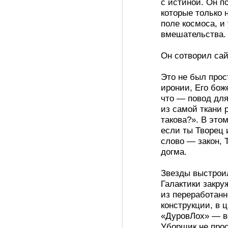
с истиной. Он п
которые только
поле космоса, и
вмешательства.
Он сотворил сай
Это не был прос
иронии, Его бож
что — повод для
из самой ткани р
такова?». В это
если ты Творец 
слово — закон, 
догма.
Звезды выстроил
Галактики закруж
из переработанн
конструкции, в 
«ДуровЛох» — в
Уборщик не прос