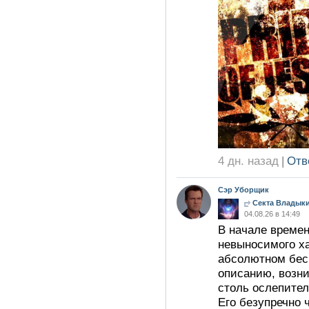
4 дн. назад
|
Отв
Сэр Уборщик
Секта Владыки
04.08.26 в 14:49
В начале времен
невыносимого ха
абсолютном бесп
описанию, возн
столь ослепител
Его безупречно 