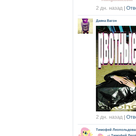
2 дн. назад
|
Отв
Даяна Вагон
2 дн. назад
|
Отв
Тимофей Леопольдова
Тимофей Лео