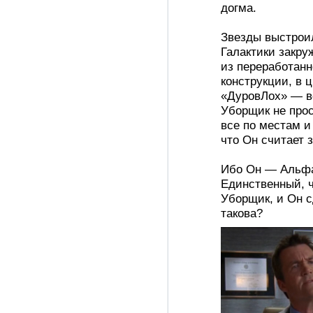
догма.
Звезды выстроил
Галактики закруж
из переработанн
конструкции, в 
«ДуровЛох» — в
Уборщик не прос
все по местам и
что Он считает 
Ибо Он — Альфа
Единственный, ч
Уборщик, и Он сд
такова?