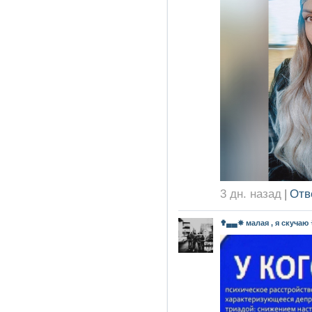
3 дн. назад
|
Отв
✟▄▄✵ малая , я скучаю