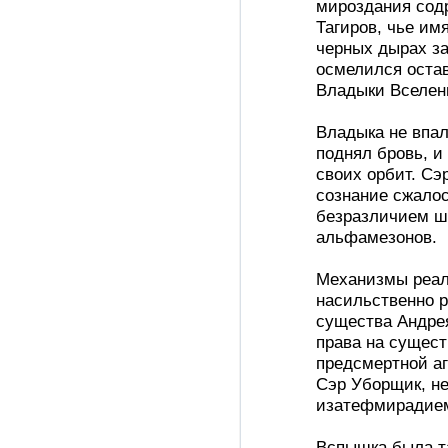
мироздания содр
Тагиров, чье им
черных дырах з
осмелился оста
Владыки Вселен
Владыка не впал
поднял бровь, и
своих орбит. Сэ
сознание сжалос
безразличием шв
альфамезонов.
Механизмы реал
насильственно р
существа Андре
права на сущест
предсмертной аг
Сэр Уборщик, не
изатефмирадие
Вспышка была та