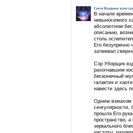
Секта Владыки всея су
В начале времен
невыносимого ха
абсолютном бесп
описанию, возн
столь ослепител
Его безупречно 
затмевал сверх
Сэр Уборщик взд
разогнавшим ко
бесконечный му
галактик и хаот
навести здесь п
Одним взмахом 
сингулярности, 
прошла Его рука
пространство, а
зеркального бле
чистоты, разлет