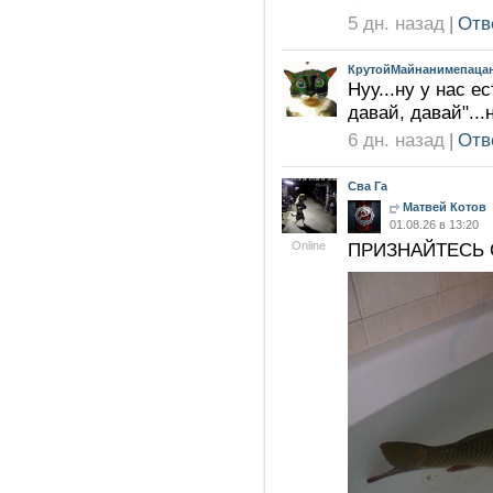
5 дн. назад
|
Отв
КрутойМайнанимепацан
Нуу...ну у нас е
давай, давай"..
6 дн. назад
|
Отв
Сва Га
Матвей Котов
01.08.26 в 13:20
Online
ПРИЗНАЙТЕСЬ 