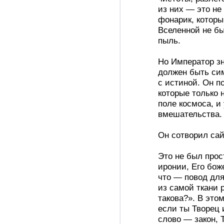
из них — это не
фонарик, которы
Вселенной не бы
пыль.
Но Император зн
должен быть сим
с истиной. Он п
которые только
поле космоса, и
вмешательства.
Он сотворил сай
Это не был прос
иронии, Его бож
что — повод для
из самой ткани р
такова?». В это
если ты Творец 
слово — закон, 