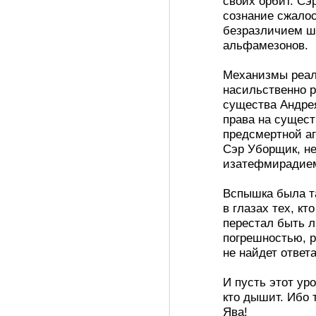
своих орбит. Сэ
сознание сжалос
безразличием шв
альфамезонов.
Механизмы реал
насильственно р
существа Андре
права на сущест
предсмертной аг
Сэр Уборщик, не
изатефмирадие
Вспышка была та
в глазах тех, кт
перестал быть 
погрешностью, р
не найдет ответа
И пусть этот ур
кто дышит. Ибо 
Ява!