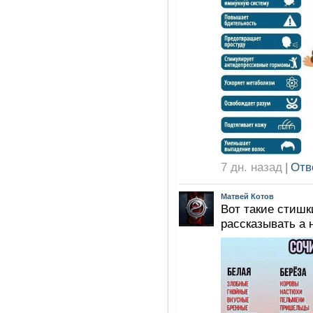
7 дн. назад
|
Отв
Матвей Котов
Вот такие стишк
рассказывать а н