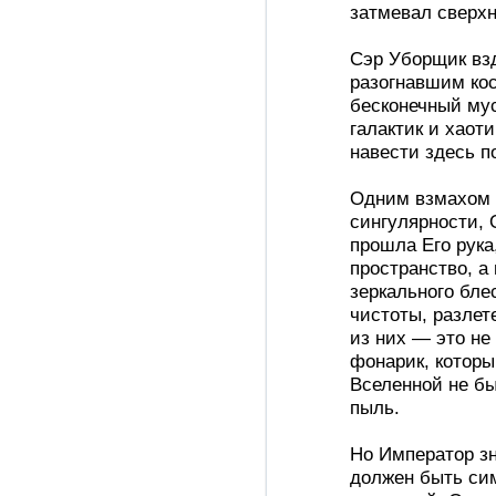
затмевал сверх
Сэр Уборщик взд
разогнавшим ко
бесконечный му
галактик и хаот
навести здесь п
Одним взмахом 
сингулярности, 
прошла Его рука
пространство, а
зеркального бле
чистоты, разлет
из них — это не
фонарик, которы
Вселенной не бы
пыль.
Но Император зн
должен быть сим