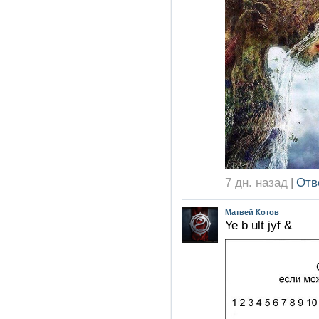
7 дн. назад
|
Отв
Матвей Котов
Ye b ult jyf &