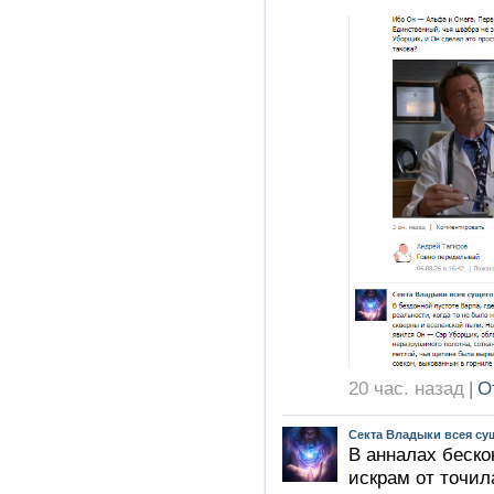
20 час. назад
|
О
Секта Владыки всея су
В анналах беско
искрам от точил