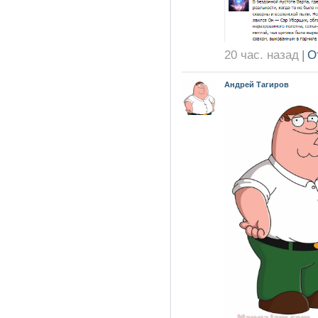
20 час. назад
|
О
Андрей Тагиров