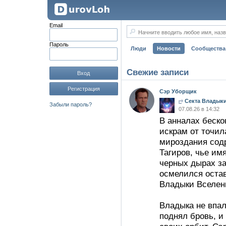
Email
Начните вводить любое имя, назв
Пароль
Люди
Новости
Сообщества
Свежие записи
Вход
Регистрация
Сэр Уборщик
Секта Владыки
Забыли пароль?
07.08.26 в 14:32
В анналах беско
искрам от точил
мироздания содр
Тагиров, чье им
черных дырах з
осмелился оста
Владыки Вселен
Владыка не впал
поднял бровь, и