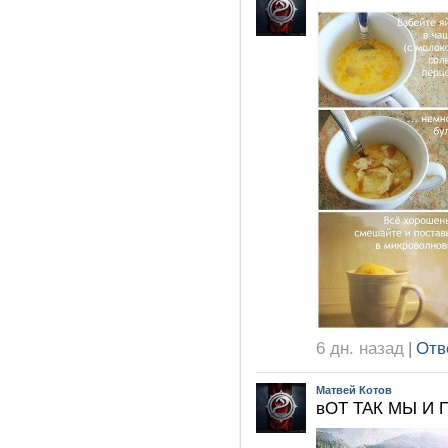
6 дн. назад
|
Отв
Матвей Котов
вОТ ТАК МЫ И