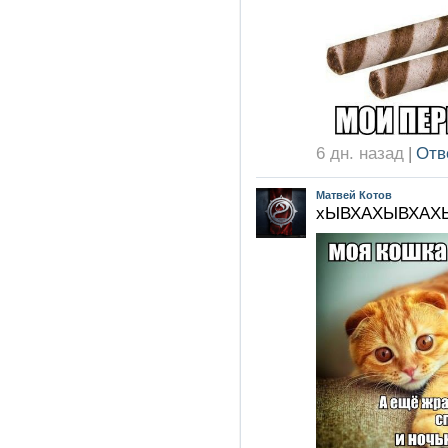
6 дн. назад
|
Отв
Матвей Котов
хЫВХАХЫВХАХ