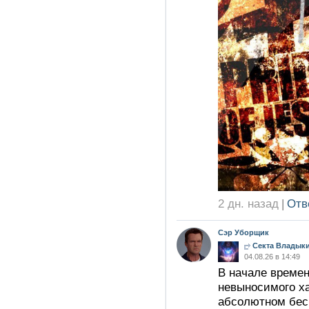
2 дн. назад
|
Отв
Сэр Уборщик
Секта Владыки
04.08.26 в 14:49
В начале времен
невыносимого ха
абсолютном бесп