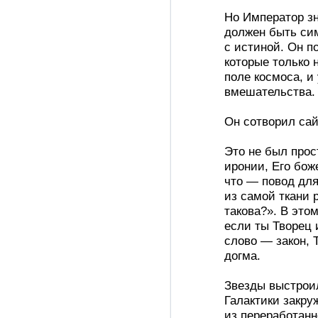
Но Император зн
должен быть сим
с истиной. Он п
которые только
поле космоса, и
вмешательства.
Он сотворил сай
Это не был прос
иронии, Его бож
что — повод для
из самой ткани р
такова?». В это
если ты Творец 
слово — закон, 
догма.
Звезды выстроил
Галактики закруж
из переработанн