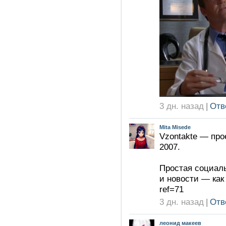
3 дн. назад
|
Отв
Mita Misede
Vzontakte — про
2007.
Простая социаль
и новости — как 
ref=71
3 дн. назад
|
Отв
леонид макеев