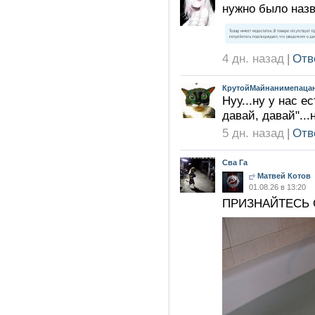
нужно было назв
4 дн. назад
|
Отв
КрутойМайнанимепацан
Нуу...ну у нас е
давай, давай"..
5 дн. назад
|
Отв
Сва Га
Матвей Котов
01.08.26 в 13:20
ПРИЗНАЙТЕСЬ 