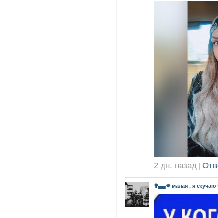
2 дн. назад
|
Отв
✟▄▄✵ малая , я скучаю