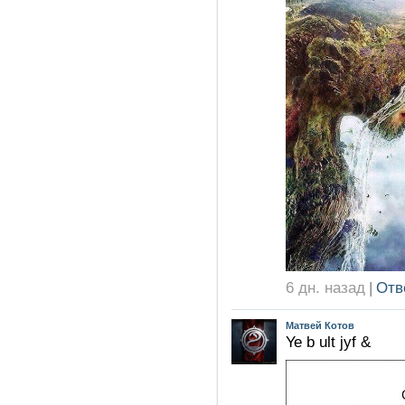
6 дн. назад
|
Отв
Матвей Котов
Ye b ult jyf &