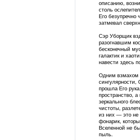
описанию, возн
столь ослепител
Его безупречно 
затмевал сверх
Сэр Уборщик взд
разогнавшим ко
бесконечный му
галактик и хаот
навести здесь п
Одним взмахом 
сингулярности, 
прошла Его рука
пространство, а
зеркального бле
чистоты, разлет
из них — это не
фонарик, которы
Вселенной не бы
пыль.