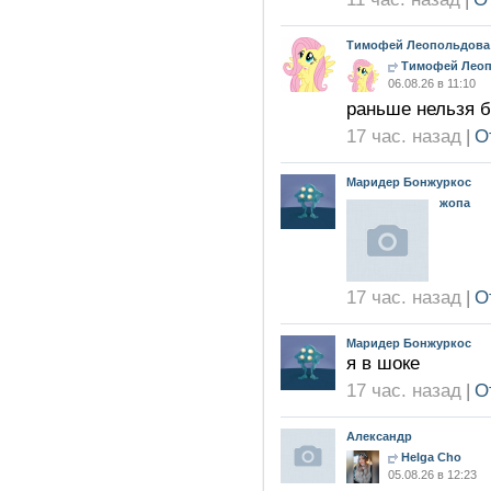
Тимофей Леопольдова
Тимофей Лео
06.08.26 в 11:10
раньше нельзя 
17 час. назад
|
О
Маридер Бонжуркос
жопа
17 час. назад
|
О
Маридер Бонжуркос
я в шоке
17 час. назад
|
О
Александр
Helga Cho
05.08.26 в 12:23