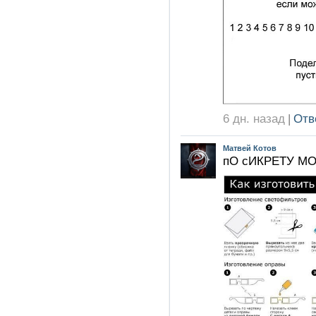
6 дн. назад
|
Отв
Матвей Котов
пО сИКРЕТУ МО