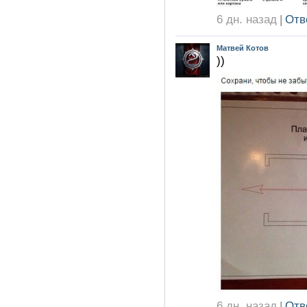
6 дн. назад
|
Отв
Матвей Котов
))
6 дн. назад
|
Отв