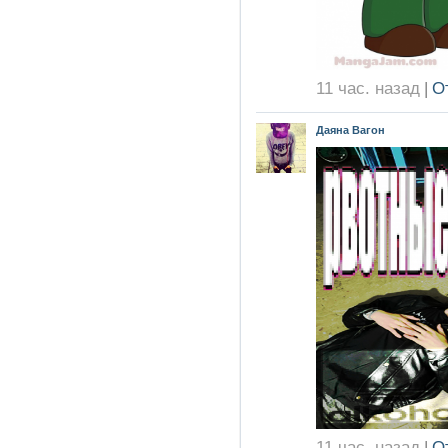
11 час. назад
|
О
Даяна Вагон
11 час. назад
|
О