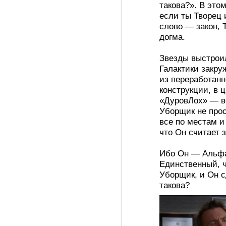
такова?». В это
если ты Творец 
слово — закон, 
догма.
Звезды выстроил
Галактики закруж
из переработанн
конструкции, в 
«ДуровЛох» — в
Уборщик не прос
все по местам и
что Он считает 
Ибо Он — Альфа
Единственный, ч
Уборщик, и Он сд
такова?