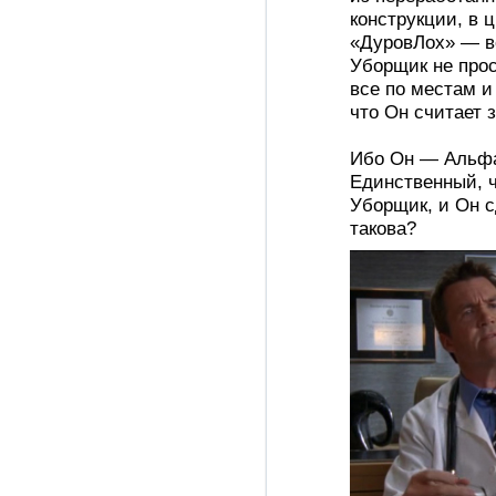
конструкции, в 
«ДуровЛох» — в
Уборщик не прос
все по местам и
что Он считает 
Ибо Он — Альфа
Единственный, ч
Уборщик, и Он сд
такова?