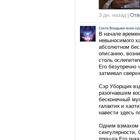
3 дн. назад
|
Отв
Секта Владыки всея су
В начале времен
невыносимого ха
абсолютном бесп
описанию, возн
столь ослепител
Его безупречно 
затмевал сверх
Сэр Уборщик взд
разогнавшим ко
бесконечный му
галактик и хаот
навести здесь п
Одним взмахом 
сингулярности, 
прошла Его рука