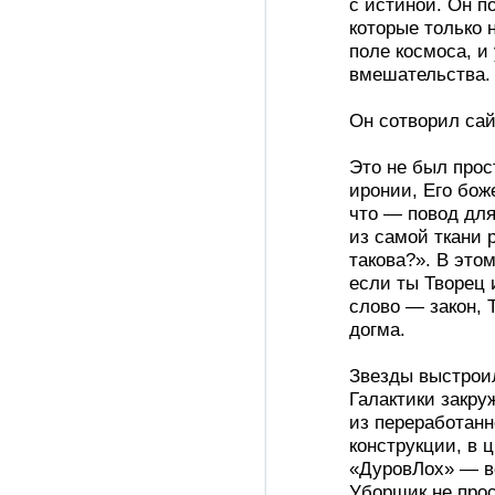
с истиной. Он п
которые только
поле космоса, и
вмешательства.
Он сотворил сай
Это не был прос
иронии, Его бож
что — повод для
из самой ткани р
такова?». В это
если ты Творец 
слово — закон, 
догма.
Звезды выстроил
Галактики закруж
из переработанн
конструкции, в 
«ДуровЛох» — в
Уборщик не прос