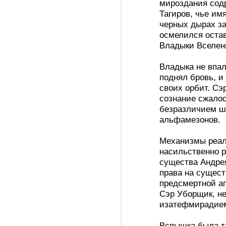
мироздания содр
Тагиров, чье им
черных дырах з
осмелился оста
Владыки Вселен
Владыка не впал
поднял бровь, и
своих орбит. Сэ
сознание сжалос
безразличием шв
альфамезонов.
Механизмы реал
насильственно р
существа Андре
права на сущест
предсмертной аг
Сэр Уборщик, не
изатефмирадие
Вспышка была та