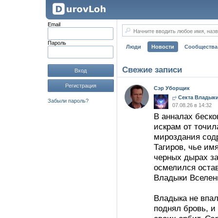
Email
Начните вводить любое имя, назв
Пароль
Люди
Новости
Сообщества
Свежие записи
Вход
Регистрация
Сэр Уборщик
Секта Владыки
Забыли пароль?
07.08.26 в 14:32
В анналах беско
искрам от точил
мироздания содр
Тагиров, чье им
черных дырах з
осмелился оста
Владыки Вселен
Владыка не впал
поднял бровь, и