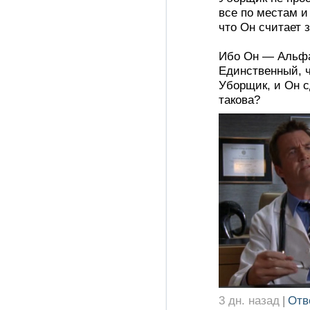
все по местам и
что Он считает 
Ибо Он — Альфа
Единственный, ч
Уборщик, и Он сд
такова?
3 дн. назад
|
Отв