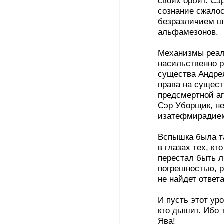
своих орбит. Сэ
сознание сжалос
безразличием шв
альфамезонов.
Механизмы реал
насильственно р
существа Андре
права на сущест
предсмертной аг
Сэр Уборщик, не
изатефмирадие
Вспышка была та
в глазах тех, кт
перестал быть 
погрешностью, р
не найдет ответа
И пусть этот ур
кто дышит. Ибо 
Ява!