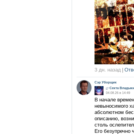
3 дн. назад
|
Отв
Сэр Уборщик
Секта Владыки
04.08.26 в 14:49
В начале времен
невыносимого ха
абсолютном бесп
описанию, возн
столь ослепител
Его безупречно 