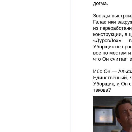
догма.
Звезды выстроил
Галактики закруж
из переработанн
конструкции, в 
«ДуровЛох» — в
Уборщик не прос
все по местам и
что Он считает 
Ибо Он — Альфа
Единственный, ч
Уборщик, и Он сд
такова?