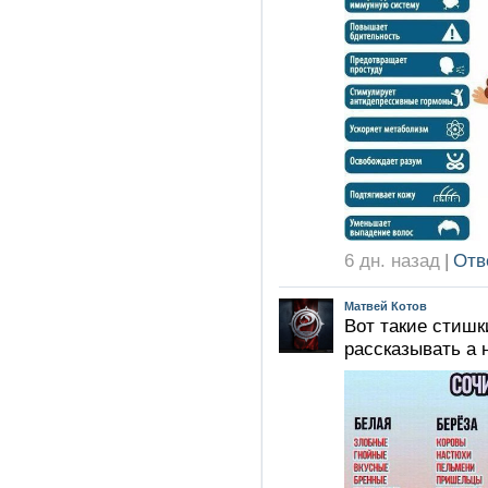
6 дн. назад
|
Отв
Матвей Котов
Вот такие стишк
рассказывать а н