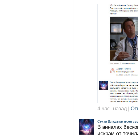
4 час. назад
|
От
Секта Владыки всея су
В анналах беско
искрам от точил