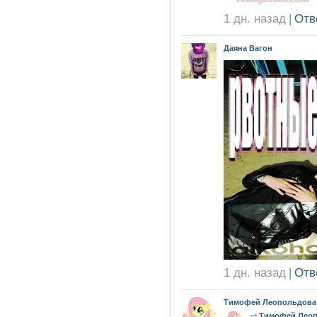
1 дн. назад
|
Отв
Даяна Вагон
1 дн. назад
|
Отв
Тимофей Леопольдова
Тимофей Лео