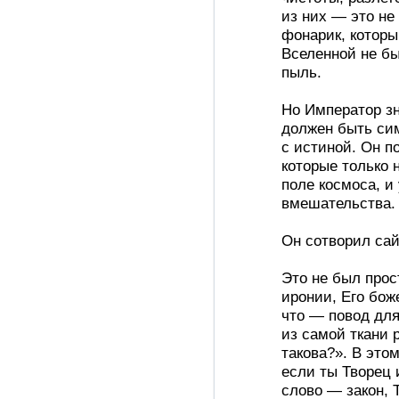
из них — это не
фонарик, которы
Вселенной не бы
пыль.
Но Император зн
должен быть сим
с истиной. Он п
которые только
поле космоса, и
вмешательства.
Он сотворил сай
Это не был прос
иронии, Его бож
что — повод для
из самой ткани р
такова?». В это
если ты Творец 
слово — закон, 