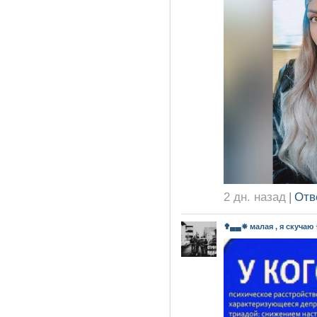
2 дн. назад
|
Отв
✟▄▄✵ малая , я скучаю