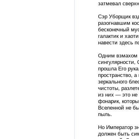
затмевал сверх
Сэр Уборщик взд
разогнавшим ко
бесконечный му
галактик и хаот
навести здесь п
Одним взмахом 
сингулярности, 
прошла Его рука
пространство, а
зеркального бле
чистоты, разлет
из них — это не
фонарик, которы
Вселенной не бы
пыль.
Но Император зн
должен быть сим