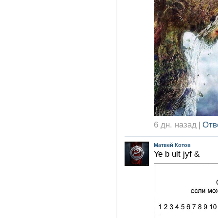
6 дн. назад
|
Отв
Матвей Котов
Ye b ult jyf &