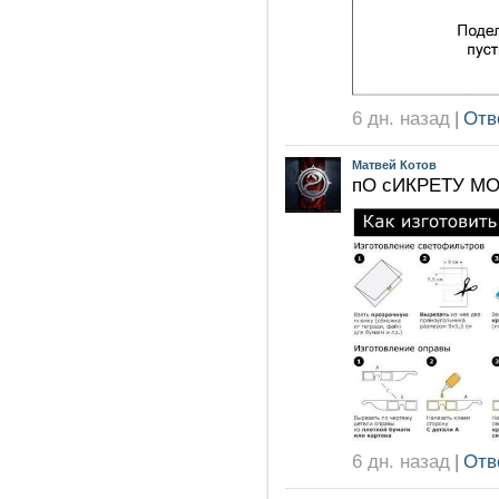
6 дн. назад
|
Отв
Матвей Котов
пО сИКРЕТУ МО
6 дн. назад
|
Отв