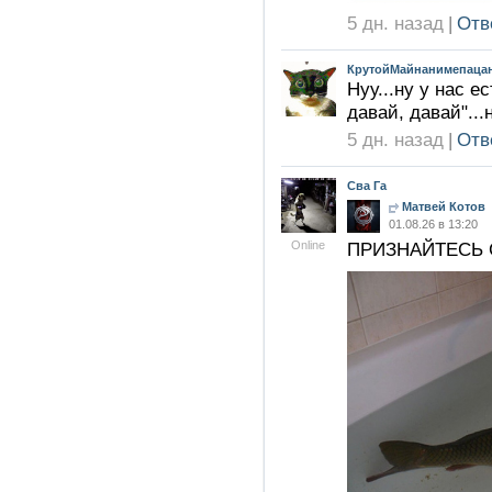
5 дн. назад
|
Отв
КрутойМайнанимепацан
Нуу...ну у нас е
давай, давай"..
5 дн. назад
|
Отв
Сва Га
Матвей Котов
01.08.26 в 13:20
Online
ПРИЗНАЙТЕСЬ 