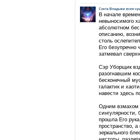
Секта Владыки всея су
В начале времен
невыносимого ха
абсолютном бесп
описанию, возн
столь ослепител
Его безупречно 
затмевал сверх
Сэр Уборщик взд
разогнавшим ко
бесконечный му
галактик и хаот
навести здесь п
Одним взмахом 
сингулярности, 
прошла Его рука
пространство, а
зеркального бле
чистоты, разлет