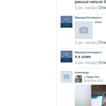
раньше нельзя 
3 дн. назад
|
Отв
Маридер Бонжуркос
жопа
3 дн. назад
|
Отв
Маридер Бонжуркос
я в шоке
3 дн. назад
|
Отв
Александр
Helga Cho
05.08.26 в 12:23