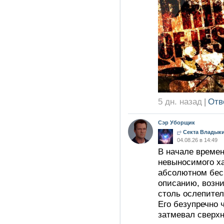
5 дн. назад
|
Отв
Сэр Уборщик
Секта Владыки
04.08.26 в 14:49
В начале времен
невыносимого ха
абсолютном бесп
описанию, возн
столь ослепител
Его безупречно 
затмевал сверх