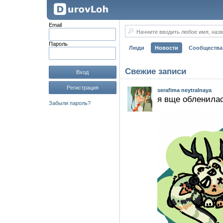
Email
Начните вводить любое имя, назв
Пароль
Люди
Новости
Сообщества
Свежие записи
Вход
Регистрация
serafima neytralnaya
я вще обленила
Забыли пароль?