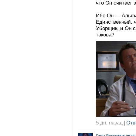
что Он считает 
Ибо Он — Альфа
Единственный, ч
Уборщик, и Он сд
такова?
5 дн. назад
|
Отв
Секта Владыки всея су