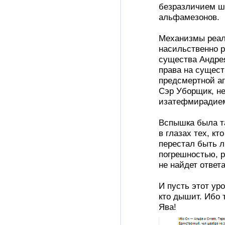
безразличием шв
альфамезонов.
Механизмы реал
насильственно р
существа Андре
права на сущест
предсмертной аг
Сэр Уборщик, не
изатефмирадие
Вспышка была та
в глазах тех, кт
перестал быть 
погрешностью, р
не найдет ответа
И пусть этот ур
кто дышит. Ибо 
Ява!