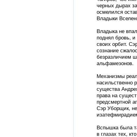
черных дырах з
осмелился оста
Владыки Вселен
Владыка не впал
поднял бровь, и
своих орбит. Сэ
сознание сжалос
безразличием шв
альфамезонов.
Механизмы реал
насильственно р
существа Андре
права на сущест
предсмертной аг
Сэр Уборщик, не
изатефмирадие
Вспышка была та
в глазах тех, кт