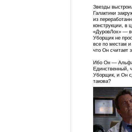
Звезды выстроил
Галактики закруж
из переработанн
конструкции, в 
«ДуровЛох» — в
Уборщик не прос
все по местам и
что Он считает 
Ибо Он — Альфа
Единственный, ч
Уборщик, и Он сд
такова?