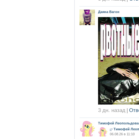
Даяна Вагон
3 дн. назад
|
Отв
Тимофей Леопольдова
Тимофей Лео
06.08.26 в 11:10