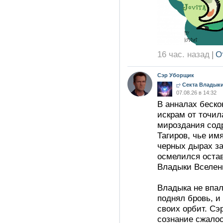
16 час. назад
|
О
Сэр Уборщик
Секта Владыки
07.08.26 в 14:32
В анналах беско
искрам от точил
мироздания содр
Тагиров, чье им
черных дырах з
осмелился оста
Владыки Вселен
Владыка не впал
поднял бровь, и
своих орбит. Сэ
сознание сжалос