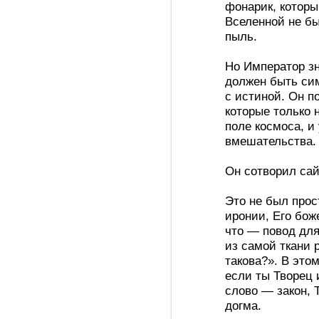
фонарик, которы
Вселенной не бы
пыль.
Но Император зн
должен быть сим
с истиной. Он п
которые только
поле космоса, и
вмешательства.
Он сотворил сай
Это не был прос
иронии, Его бож
что — повод для
из самой ткани р
такова?». В это
если ты Творец 
слово — закон, 
догма.