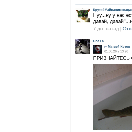
КрутойМайнанимепацан
Нуу...ну у нас е
давай, давай"..
7 дн. назад
|
Отв
Сва Га
Матвей Котов
01.08.26 в 13:20
ПРИЗНАЙТЕСЬ 