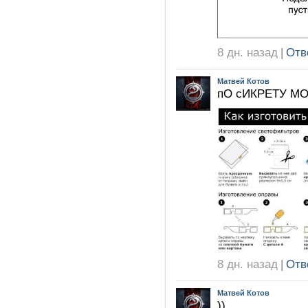
8 дн. назад
|
Отв
Матвей Котов
пО сИКРЕТУ МО
8 дн. назад
|
Отв
Матвей Котов
))