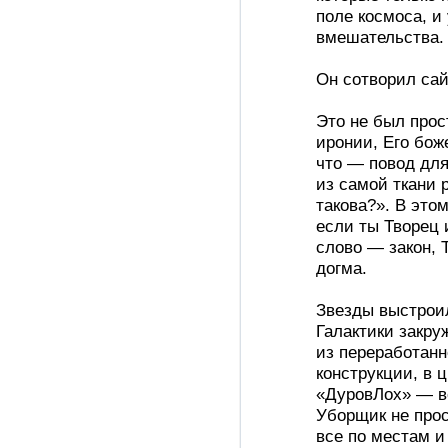
поле космоса, и
вмешательства.
Он сотворил сай
Это не был прос
иронии, Его бож
что — повод для
из самой ткани р
такова?». В это
если ты Творец 
слово — закон, 
догма.
Звезды выстроил
Галактики закруж
из переработанн
конструкции, в 
«ДуровЛох» — в
Уборщик не прос
все по местам и