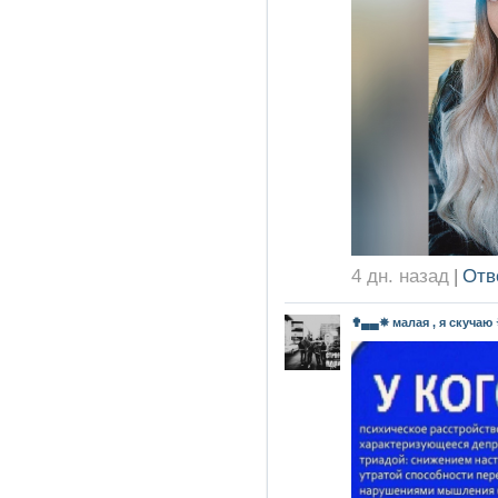
4 дн. назад
|
Отв
✟▄▄✵ малая , я скучаю