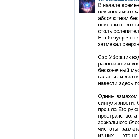
В начале времен
невыносимого ха
абсолютном бесп
описанию, возн
столь ослепител
Его безупречно 
затмевал сверх
Сэр Уборщик взд
разогнавшим ко
бесконечный му
галактик и хаот
навести здесь п
Одним взмахом 
сингулярности, 
прошла Его рука
пространство, а
зеркального бле
чистоты, разлет
из них — это не