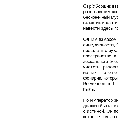
Сэр Уборщик взд
разогнавшим ко
бесконечный му
галактик и хаот
навести здесь п
Одним взмахом 
сингулярности, 
прошла Его рука
пространство, а
зеркального бле
чистоты, разлет
из них — это не
фонарик, которы
Вселенной не бы
пыль.
Но Император зн
должен быть сим
с истиной. Он п
которые только