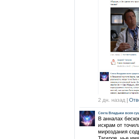
2 дн. назад
|
Отв
Секта Владыки всея су
В анналах беско
искрам от точил
мироздания содр
Тагиров, чье им