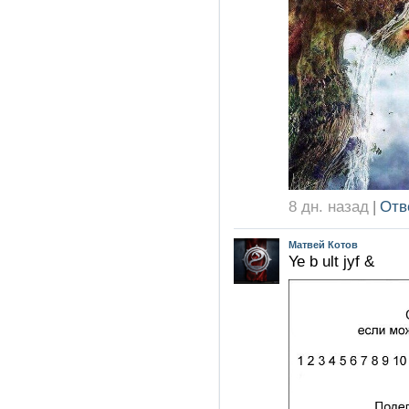
8 дн. назад
|
Отв
Матвей Котов
Ye b ult jyf &