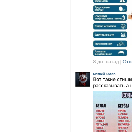
8 дн. назад
|
Отв
Матвей Котов
Вот такие стишк
рассказывать а н