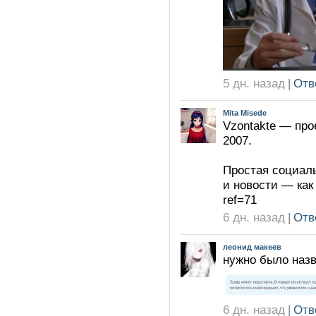
5 дн. назад
|
Отв
Mita Misede
Vzontakte — про
2007.
Простая социаль
и новости — как 
ref=71
6 дн. назад
|
Отв
леонид макеев
нужно было назв
6 дн. назад
|
Отв