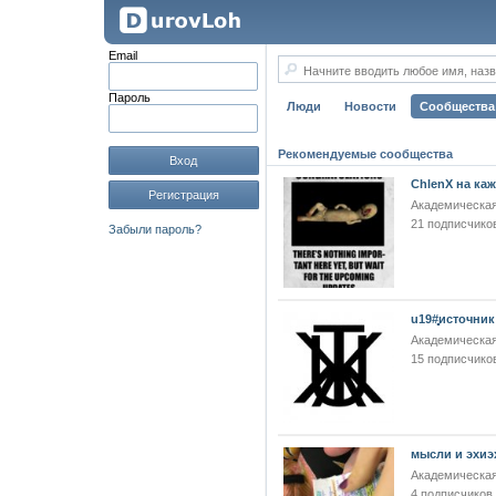
Email
Начните вводить любое имя, назв
Пароль
Люди
Новости
Сообщества
Рекомендуемые сообщества
Вход
ChlenX на ка
Регистрация
Академическая
21 подписчико
Забыли пароль?
u19#͓͓͓͓͓͓͓͓͓͓͓͓͓͓͓источник
Академическая
15 подписчико
мысли и эхиэ
Академическая
4 подписчиков