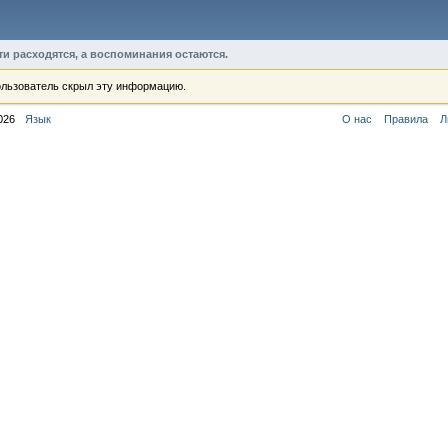
ти расходятся, а воспоминания остаются.
льзователь скрыл эту информацию.
026
Язык
О нас
Правила
Л