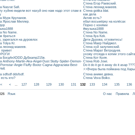
Стена Егор Раевский.
 Nasrat Safi.
Стена леонид макеев.
ту хуйню видели вот нахуй оно нам надо этот спам в
Стена gotika blat.
у
как дела
а Мурк Крупанов.
Актив есть?
а Ярослав Миллер.
ебал восьмёрку на колёсах
дор
Порно с конями
ыка1888
#музыка1888
а No Name.
Стена No Name.
м браться
Стена Ilya Kek.
ж, зарегался на дуровлох
Дети Дурова, отзовитесь!
 Tolya Kr.
Стена Маер Найджел.
а леонид макеев.
Стена хуй залупинский.
 привет
Стена Марат Ветродуев.
ОРОГИ
ухожу отсюда к копии этого сайта
а Богд4нXDDD ДуБкamp215в.
Стена Кот Коля.
а Anthony-Martin-Aka-Angel-Dust Slutty-Spider-Demon-
Стена Rob Jowi.
-Pornstar-Angie-Fluffy-Bootz-Cagna-Aggraziata-Best-
Do it do it go it away do it asap ???
Hell.
⚡⚡Вчера была поймана под Харьк
 sdfsdf ddsfsdf.
Стена аниме девка.
 есть кто?
Стена Vova Boiko.
<<
<
...
127
128
129
130
131
132
133
134
135
136
026
Язык
О нас
Правила
Л