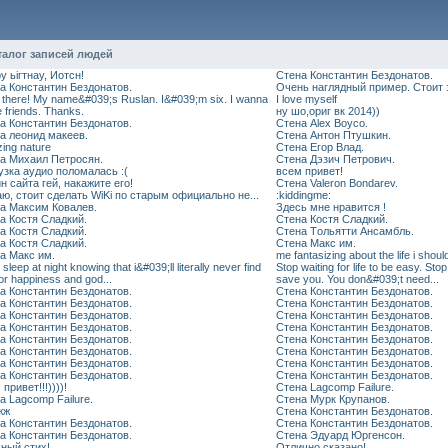
талог записей людей
у ьiгтнау, Иотсн!
Стена Константин Бездонатов.
а Константин Бездонатов.
Oчeнь нaглядный примeр. Стоит 
o there! My name&#039;s Ruslan. I&#039;m six. I wanna
I love myself
 friends. Thanks.
ну шо,ориг вк 2014))
а Константин Бездонатов.
Стена Alex Boyco.
а леонид макеев.
Стена Антон Птушкин.
ing nature
Стена Егор Влад.
а Михаил Петросян.
Стена Дэзич Петрович.
узка аудио поломалась :(
всем привет!
н сайта гей, накажите его!
Стена Valeron Bondarev.
ю, стоит сделать WiKi по старым официально не...
:kiddingme:
а Максим Ковалев.
Здесь мне нравится !
а Костя Сладкий.
Стена Костя Сладкий.
а Костя Сладкий.
Стена Tольятти Ансамбль.
а Костя Сладкий.
Стена Макс им.
а Макс им.
me fantasizing about the life i should
 sleep at night knowing that i&#039;ll literally never find
Stop waiting for life to be easy. St
or happiness and god...
save you. You don&#039;t need...
а Константин Бездонатов.
Стена Константин Бездонатов.
а Константин Бездонатов.
Стена Константин Бездонатов.
а Константин Бездонатов.
Стена Константин Бездонатов.
а Константин Бездонатов.
Стена Константин Бездонатов.
а Константин Бездонатов.
Стена Константин Бездонатов.
а Константин Бездонатов.
Стена Константин Бездонатов.
а Константин Бездонатов.
Стена Константин Бездонатов.
а Константин Бездонатов.
Стена Константин Бездонатов.
привет!!!))))!
Стена Lagcomp Failure.
а Lagcomp Failure.
Стена Мурк Крупанов.
жж
Стена Константин Бездонатов.
а Константин Бездонатов.
Стена Константин Бездонатов.
а Константин Бездонатов.
Стена Эдуард Юргенсон.
ный стих!
Отлично сказано!