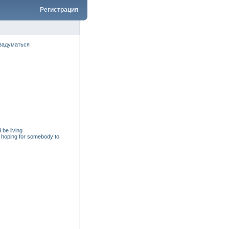
Регистрация
задуматься
 be living
op hoping for somebody to