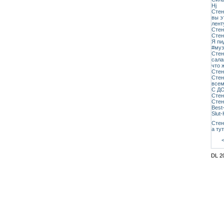
Hj
Стена
вы э
лент
Стен
Стен
Я пи
#муз
Стен
сала
что 
Стена
Стен
всем
С Д
Стен
Стен
Best
Slut-
Стена
а тут
DL 2