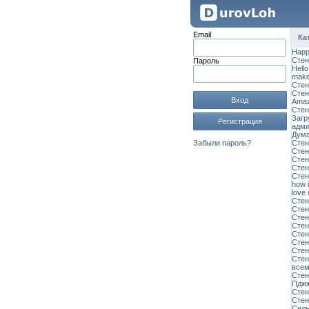
Email
Ка
Нарр
Стен
Пароль
Hell
make
Стен
Стен
Вход
Amaz
Стен
Загр
Регистрация
адми
Дума
Забыли пароль?
Стен
Стен
Стен
Стен
Стен
how i
love 
Стен
Стен
Стен
Стен
Стен
Стен
Стен
Стен
всем 
Стен
Пдж
Стен
Стен
Силь