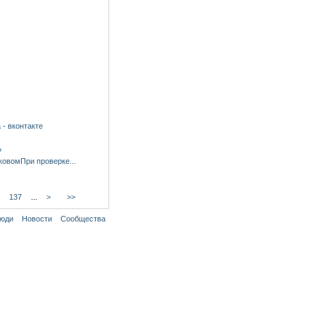
 - вконтакте
?
овомПри проверке...
137
...
>
>>
юди
Новости
Сообщества