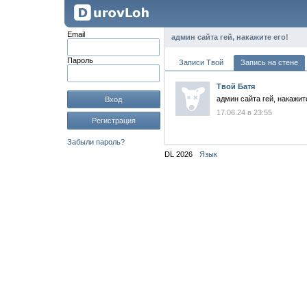
Email
админ сайта гей, накажите его!
Пароль
Записи Твой
Запись на стене
Твой Батя
админ сайта гей, накажите
Вход
17.06.24 в 23:55
Регистрация
Забыли пароль?
DL 2026
Язык