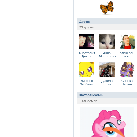
Друзья
23 друзей
Анастасия
Анна
алексвэн
Гриэль
Ибрагимова
изи
Лифеон
Данила
Сонька
Злобный
Котов
Первая
Фотоальбомы
1 альбомов