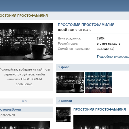
ОСТОИМЯ ПРОСТОФАМИЛИЯ
ПРОСТОИМЯ ПРОСТОФАМИЛИЯ
порой и хочется орать
День рождения:
1900 г.
Родной город:
его нет на карте
Семейное положение:
разведен(а)
Подробная информа
2 фото
Пожалуйста,
войдите
на сайт или
зарегистрируйтесь
, чтобы
написать ПРОСТОИМЯ
сообщение.
0%
2 записи
отоальбомы
ПРОСТОИМЯ ПРОСТОФАМИЛИЯ
 альбомов