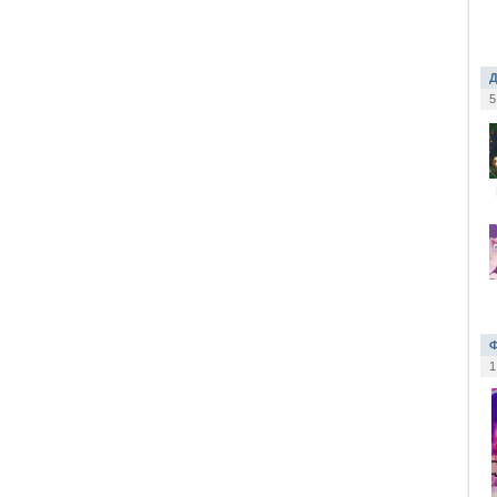
Д
5
Ф
1