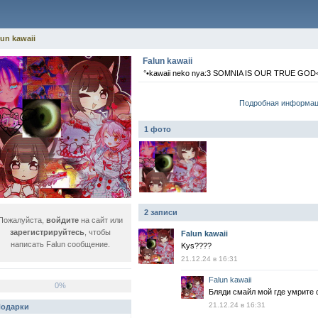
un kawaii
Falun kawaii
°•kawaii neko nya:3 SOMNIA IS OUR TRUE GOD<
Подробная информа
1 фото
2 записи
Пожалуйста,
войдите
на сайт или
зарегистрируйтесь
, чтобы
Falun kawaii
написать Falun сообщение.
Kys????
21.12.24 в 16:31
Falun kawaii
0%
Бляди смайл мой где умрите 
21.12.24 в 16:31
одарки