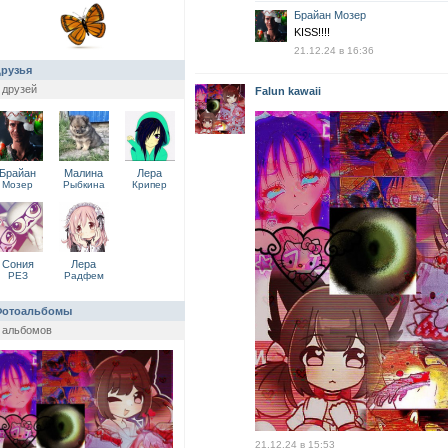
Брайан Мозер
KISS!!!!
21.12.24 в 16:36
рузья
 друзей
Falun kawaii
Брайан
Малина
Лера
Мозер
Рыбкина
Крипер
Сония
Лера
РЕЗ
Радфем
отоальбомы
 альбомов
21.12.24 в 15:53