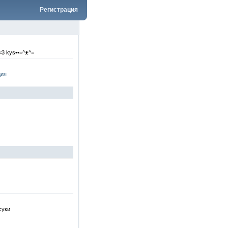
Регистрация
3 kys••=^ᴥ^=
ция
суки