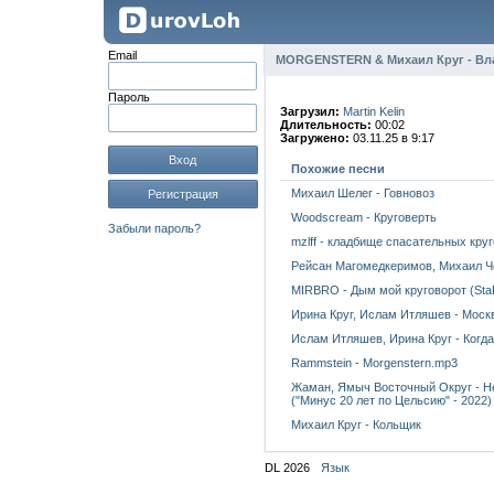
Email
MORGENSTERN & Михаил Круг - Вл
Пароль
Загрузил:
Martin Kelin
Длительность:
00:02
Загружено:
03.11.25 в 9:17
Вход
Похожие песни
Михаил Шелег - Говновоз
Регистрация
Woodscream - Круговерть
Забыли пароль?
mzlff - кладбище спасательных круг
Рейсан Магомедкеримов, Михаил Ч
MIRBRO - Дым мой круговорот (Sta
Ирина Круг, Ислам Итляшев - Москв
Ислам Итляшев, Ирина Круг - Когда
Rammstein - Morgenstern.mp3
Жаман, Ямыч Восточный Округ - Не
("Минус 20 лет по Цельсию" - 2022)
Михаил Круг - Кольщик
DL 2026
Язык