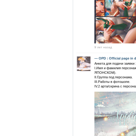
9 лет назад
— OPD : Official page in 
ㅤㅤㅤㅤㅤㅤㅤㅤㅤАнкета для подачи заявки 
I.Имя и фамилия персона
ЯПОНСКОМ).
II.Группа под персонажа.
III.Работы в фотошопе.
IV.2 арта/скрина с персон