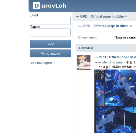
Email
— OPD : Official page in dlthe ✧
— OPD : Official page in dlthe ✧
Пароль
О компании:
Подача заявк
Вход
4 записи
Регистрация
— OPD : Official page in 
ㅤㅤㅤㅤㅤㅤ « —
Miku Hatsune
≈ 初音ミ
Забыли пароль?
ㅤㅤ— ❝ t a g s :#Miku //#Hatsu