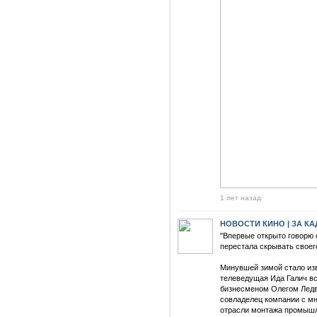
1 лет назад
НОВОСТИ КИНО | ЗА К
"Впервые открыто говорю 
перестала скрывать своег
Минувшей зимой стало изв
телеведущая Ида Галич вс
бизнесменом Олегом Ледв
совладелец компании с м
отрасли монтажа промышл