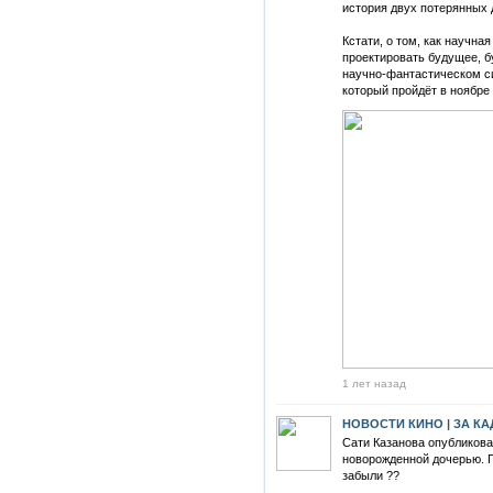
история двух потерянных 
Кстати, о том, как научна
проектировать будущее, 
научно-фантастическом с
который пройдёт в ноябре
1 лет назад
НОВОСТИ КИНО | ЗА К
Сати Казанова опубликова
новорожденной дочерью. П
забыли ??