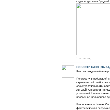
садик водит папа Брэдли?
1 лет назад
НОВОСТИ КИНО | ЗА К
Кино на дождливый вечер
По сюжету, в небольшой у
странноватый слабослыша
своих увлечений становит
жителей. Он рисует причу
уфологией. Но все меняетс
необычная молчаливая дев
Киноновинка от Ивана Сосн
фантастическая встреча с