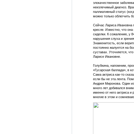
злокачественное заболева
неизлечимый диагноз. Вра
паллиативный статус (ког
можно только облегчить бо
Сейчас Лариса Ивановна 
кресле. Известно, что он
сиделки. К сожалению, у 
нарушения слуха и зрения
Знаменитость, если вери
постоянно жалуется на бо
суставах. Уточняется, что
Ларисе Ивановне.
Голубкина, напомним, пр
«Гусарская баллада», в к
Сама актриса как-то сказал
если бы не эта лента. Пом
Андрея Миронова. Один и
много лет добивался внима
именно от него актриса и 
многие в этом и сомневаю