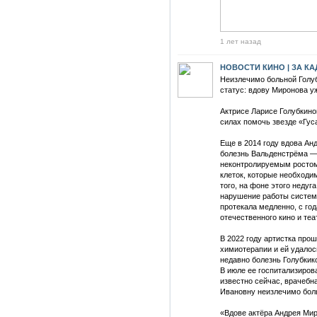
1 лет назад
НОВОСТИ КИНО | ЗА К
Неизлечимо больной Голу
статус: вдову Миронова у
Актрисе Ларисе Голубкино
силах помочь звезде «Гус
Еще в 2014 году вдова Анд
болезнь Вальденстрёма —
неконтролируемым ростом
клеток, которые необходи
того, на фоне этого недуг
нарушение работы системы
протекала медленно, с го
отечественного кино и те
В 2022 году артистка про
химиотерапии и ей удалос
недавно болезнь Голубкик
В июле ее госпитализирова
известно сейчас, врачебн
Ивановну неизлечимо бол
«Вдове актёра Андрея Ми