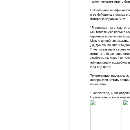
также помогает отцу с биз
Влюбленные не афиширова
и ее бойфренд снялись в 
интервью изданию "ОК!".
"Я впервые так открыто г
Мы вместе уже больше год
огромное количество вол
Можно ли сейчас сказать, 
Да, думаю, по мне и видно
Я не показывала своего м
сетях, это было наше огов
смайлики на лицо я не леп
афишировали подробности 
Ида под фото
Телеведущая рассказала, 
собираются начать общий 
отношений.
"Люблю тебя, Олег Ледвич
Ну вот теперь весь мир зн