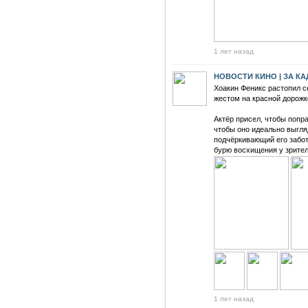
1 лет назад
НОВОСТИ КИНО | ЗА К
Хоакин Феникс растопил с
жестом на красной дорожк
⠀
Актёр присел, чтобы попр
чтобы оно идеально выгляд
подчёркивающий его забот
бурю восхищения у зрител
1 лет назад