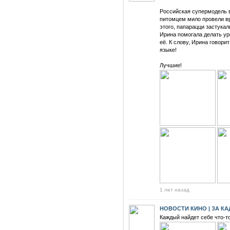
Российская супермодель 
питомцем мило провели в
этого, папарацци застукал
Ирина помогала делать ур
её. К слову, Ирина говори
языке!
Лучшие!
1 лет назад
НОВОСТИ КИНО | ЗА К
Каждый найдет себе что-то