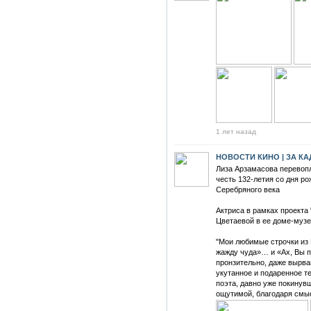
1 лет назад
НОВОСТИ КИНО | ЗА К
Лиза Арзамасова перевоп
честь 132-летия со дня р
Серебряного века
Актриса в рамках проекта 
Цветаевой в ее доме-музе
"Мои любимые строчки из 
жажду чуда»… и «Ах, Вы п
пронзительно, даже вырван
укутанное и подаренное т
поэта, давно уже покинув
ощутимой, благодаря смы