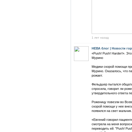
1 лет назад
НЕВА блог | Новости го
«Push! Push! Harder!». Это
Мурино
Медики скорой помощи при
Мурино. Оказалось, что па
рожает.
Фельдшер пытался общатьс
спросила, говорит ли роже
утвердительного ответа п
Роженицу повезли во Всев
скорой помощи у нее внез
появился на свет мальчик.
«Евгений говорил пациентк
смотрела на меня вопроси
переводить ей: "Push! Push