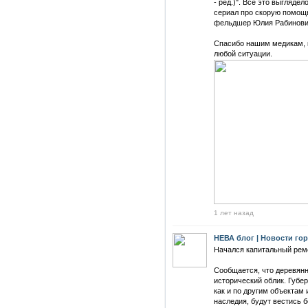
- ред.)". Все это выглядел
сериал про скорую помощь
фельдшер Юлия Рабинови
Спасибо нашим медикам, к
любой ситуации.
1 лет назад
НЕВА блог | Новости го
Начался капитальный рем
Сообщается, что деревянн
исторический облик. Губер
как и по другим объектам 
наследия, будут вестись 