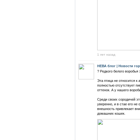
1 лет назад
НЕВА блог | Новости го
? Редкого белого воробья
Эта птица не относится к 
полностью отсутствует пи
оттенок. А у нашего вороб
Среди своих сородичей эт
уверенно, и в стае его не
внешность привлекает вни
домашних кошек.