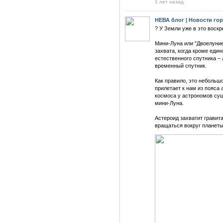
1 лет назад
НЕВА блог | Новости го
? У Земли уже в это воскр
Мини-Луна или "Двоелуние
захвата, когда кроме един
естественного спутника – 
временный спутник.
Как правило, это небольшо
прилетает к нам из пояса 
космоса у астрономов су
мини-Луна.
Астероид захватит гравит
вращаться вокруг планеты