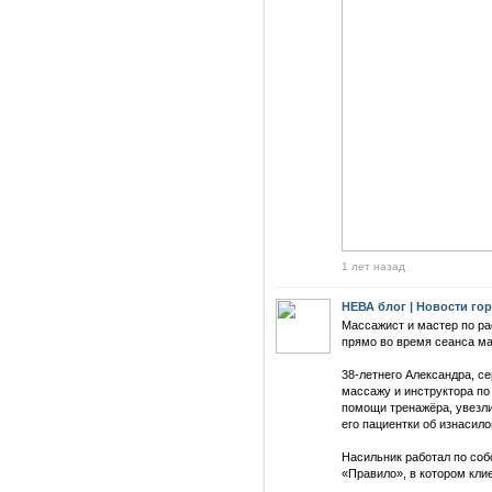
1 лет назад
НЕВА блог | Новости го
Массажист и мастер по ра
прямо во время сеанса м
38-летнего Александра, с
массажу и инструктора по
помощи тренажёра, увезли
его пациентки об изнасило
Насильник работал по соб
«Правило», в котором клие