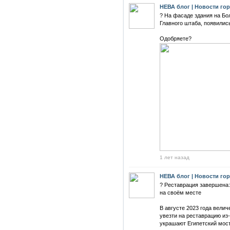
НЕВА блог | Новости го
? На фасаде здания на Бо
Главного штаба, появилис
Одобряете?
1 лет назад
НЕВА блог | Новости го
? Реставрация завершена:
на своём месте
В августе 2023 года вели
увезти на реставрацию из
украшают Египетский мост 