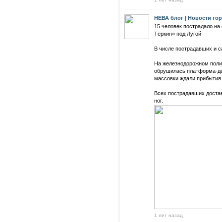
НЕВА блог | Новости го
15 человек пострадало н
Тёркин» под Лугой
В числе пострадавших и с
На железнодорожном поли
обрушилась платформа-де
массовки ждали прибытия 
Всех пострадавших достав
ног.
1 лет назад