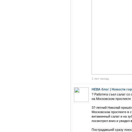
1 лет назад
НЕВА блог | Новости го
? Работяга съел салат со
на Московском проспекте
37-летний Николай пришёл
Московском проспекте в с
витаминный салат и на зуб
посмотрел вниз и увидел в
Пострадавший сразу поеха