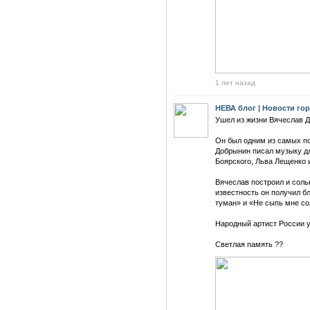
1 лет назад
НЕВА блог | Новости го
Ушел из жизни Вячеслав 
Он был одним из самых п
Добрынин писал музыку д
Боярского, Льва Лещенко и
Вячеслав построил и сол
известность он получил б
туман» и «Не сыпь мне со
Народный артист России у
Светлая память ??