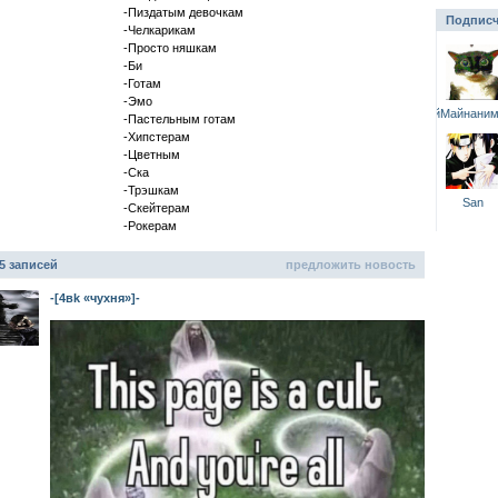
-Пиздатым девочкам
Подписч
-Челкарикам
-Просто няшкам
-Би
-Готам
-Эмо
КрутойМайнаним
-Пастельным готам
-Хипстерам
-Цветным
-Ска
-Трэшкам
San
-Скейтерам
-Рокерам
5 записей
предложить новость
-[4вk «чухня»]-