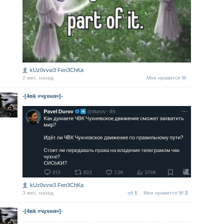
kUz0vvw3 Fen3ChKa
2 мес. назад
Мне нравится
-[4вk «чухня»]-
kUz0vvw3 Fen3ChKa
3 мес. назад
1
Мне нравится
2
-[4вk «чухня»]-