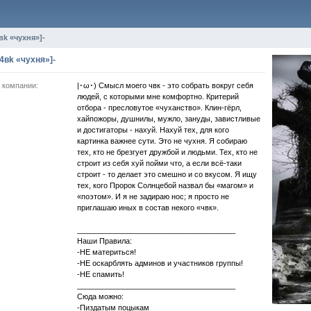
вk «чухня»]-
[4вk «чухня»]-
 компании:
|･ω･) Смысл моего чвк - это собрать вокруг себя
людей, с которыми мне комфортно. Критерий
отбора - пресловутое «чуханство». Клин-гёрл,
хайпожоры, душнилы, мужло, зануды, завистливые
и достигаторы - нахуй. Нахуй тех, для кого
картинка важнее сути. Это не чухня. Я собираю
тех, кто не брезгует дружбой и людьми. Тех, кто не
строит из себя хуй пойми что, а если всё-таки
строит - то делает это смешно и со вкусом. Я ищу
тех, кого Пророк Солнцебой назвал бы «магом» и
«поэтом». И я не задираю нос; я просто не
приглашаю иных в состав некого «чвк».
______________________________________
Наши Правила:
-НЕ материться!
-НЕ оскарблять админов и участников группы!
-НЕ спамить!
______________________________________
Сюда можно:
-Пиздатым поцыкам