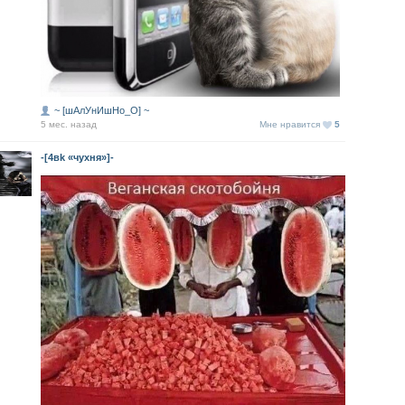
~ [шАлУнИшНо_О] ~
5 мес. назад
Мне нравится
5
-[4вk «чухня»]-