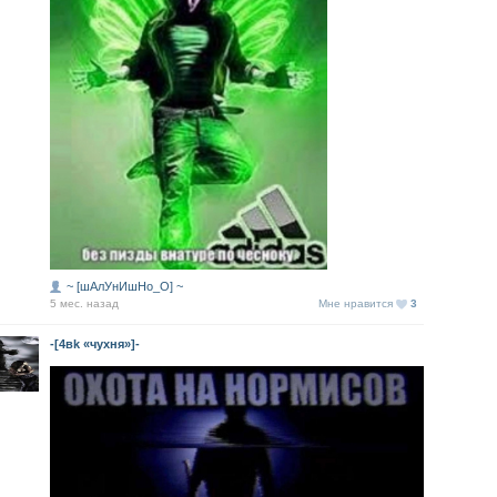
~ [шАлУнИшНо_О] ~
5 мес. назад
Мне нравится
3
-[4вk «чухня»]-