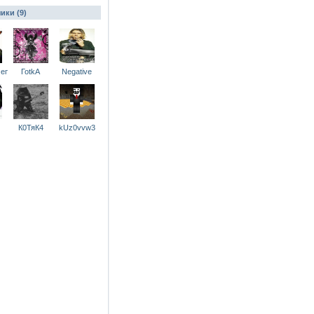
ики (9)
епацана
ГоtkА
Negative
К0ТяК4
kUz0vvw3