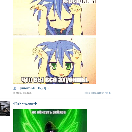
~ [шАлУнИшНо_О] ~
5 мес. назад
Мне нравится
6
-[4вk «чухня»]-