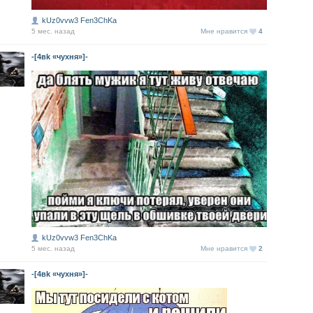
kUz0vvw3 Fen3ChKa
5 мес. назад
Мне нравится
4
-[4вk «чухня»]-
kUz0vvw3 Fen3ChKa
5 мес. назад
Мне нравится
2
-[4вk «чухня»]-