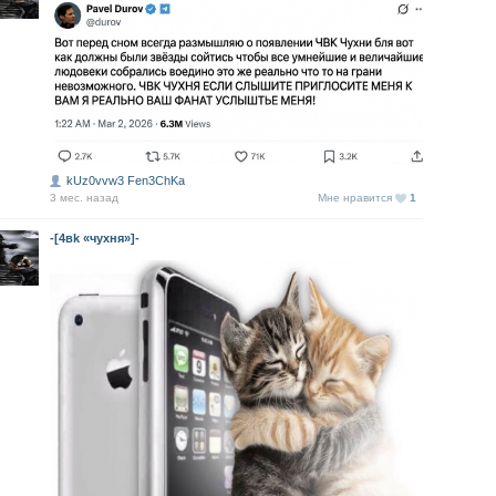
kUz0vvw3 Fen3ChKa
3 мес. назад
Мне нравится
1
-[4вk «чухня»]-