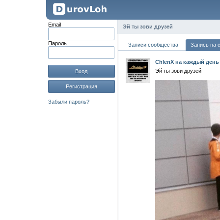
Email
Эй ты зови друзей
Пароль
Записи сообщества
Запись на 
ChlenX на каждый день
Эй ты зови друзей
Вход
Регистрация
Забыли пароль?