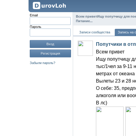
Email
Всем приветИщу попутчицу для поезд
Питание...
Пароль
Записи сообщества
Запись на 
Попутчики в отп
Вход
Всем привет
Регистрация
Ищу попутчицу дл
Забыли пароль?
тыс/1чел за 9-11 
метрах от океана
Вылеты 23 и 28 н
О себе: 35, пред
алкоголя или воо
В лс)