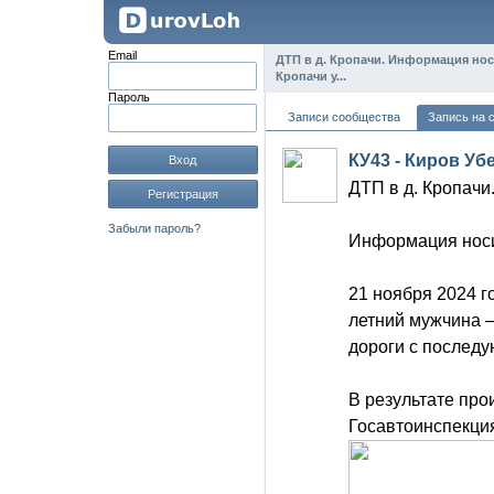
Email
ДТП в д. Кропачи. Информация носи
Кропачи у...
Пароль
Записи сообщества
Запись на 
КУ43 - Киров Уб
Вход
ДТП в д. Кропачи
Регистрация
Забыли пароль?
Информация носи
21 ноября 2024 го
летний мужчина –
дороги с послед
В результате про
Госавтоинспекци