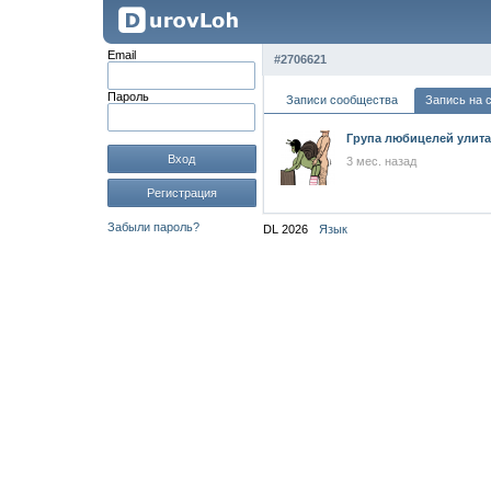
Email
#2706621
Пароль
Записи сообщества
Запись на 
Група любицелей улита
Вход
3 мес. назад
Регистрация
Забыли пароль?
DL 2026
Язык