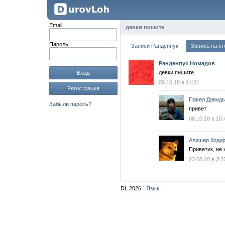
Email
девки пишите
Пароль
Записи Ранденпук
Запись на ст
Ранденпук Номадов
девки пишите
Вход
08.10.18 в 14:31
Регистрация
Павел Давид
Забыли пароль?
привет
08.10.18 в 15:
Алишер Коди
Приветик, не
23.08.20 в 3:2
DL 2026
Язык