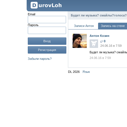
Email
Будет ли музыка? смайлы?голоса?
Пароль
Записи Антон
Запись на стене
Антон Козин
Вход
0
24.06.16 в 7:59
Регистрация
Будет ли музыка? смайлы
24.06.16 в 7:59
Забыли пароль?
DL 2026
Язык