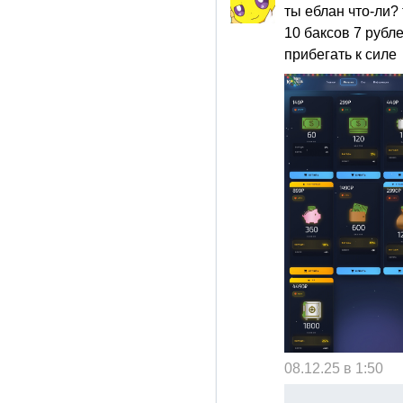
ты еблан что-ли? 
10 баксов 7 рубл
прибегать к силе
08.12.25 в 1:50