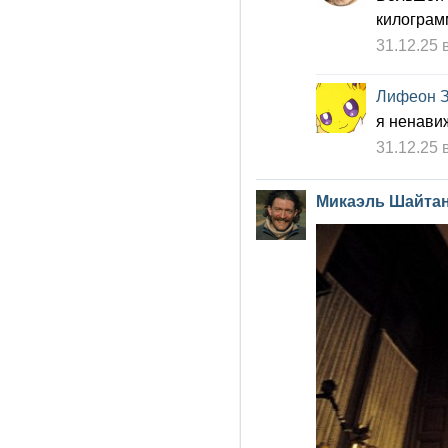
килограмм
31.12.25 
Лифеон 
я ненави
31.12.25 
Микаэль Шайта