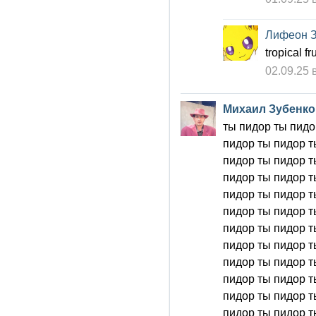
Лифеон 
tropical fr
02.09.25 
Михаил Зубенко
ты пидор ты пидор ты пидор ты пидор ты пидор ты пидор ты пидор ты пидор ты пидор ты пидор ты пидор ты пидор ты пидор ты пидор ты пидор ты пидор ты пидор ты пидор ты пидор ты пидор ты пидор ты пидор ты пидор ты пидор ты пидор ты пидор ты пидор ты пидор ты пидор ты пидор ты пидор ты пидор ты пидор ты пидор ты пидор ты пидор ты пидор ты пидор ты пидор ты пидор ты пидор ты пидор ты пидор ты пидор ты пидор ты пидор ты пидор ты пидор ты пидор ты пидор ты пидор ты пидор ты пидор ты пидор ты пидор ты пидор ты пидор ты пидор ты пидор ты пидор ты пидор ты пидор ты пидор ты пидор ты пидор ты пидор ты пидор ты пидор ты пидор ты пидор ты пидор ты пидор ты пидор ты пидор ты пидор ты пидор ты пидор ты пидор ты пидор ты пидор ты пидор ты пидор ты пидор ты пидор ты пидор ты пидор ты пидор ты пидор ты пидор ты пидор ты пидор ты пидор ты пидор ты пидор ты пидор ты пидор ты пидор ты пидор ты пидор ты пидор ты пидор ты пидор ты пидор ты пидор ты пидор ты пидор ты пидор ты пидор ты пидор ты пидор ты пидор ты пидор ты пидор ты пидор ты пидор ты пидор ты пидор ты пидор ты пидор ты пидор ты пидор ты пидор ты пидор ты пидор ты пидор ты пидор ты пидор ты пидор ты пидор ты пидор ты пидор ты пидор ты пидор ты пидор ты пидор ты пидор ты пидор ты пидор ты пидор ты пидор ты пидор ты пидор ты пидор ты пидор ты пидор ты пидор ты пидор ты пидор ты пидор ты пидор ты пидор ты пидор ты пидор ты пидор ты пидор ты пидор ты пидор ты пидор ты пидор ты пидор ты пидор ты пидор ты пидор ты пидор ты пидор ты пидор ты пидор ты пидор ты пидор ты пидор ты пидор ты пидор ты пидор ты пидор ты пидор ты пидор ты пидор ты пидор ты пидор ты пидор ты пидор ты пидор ты пидор ты пидор ты пидор ты пидор ты пидор ты пидор ты пидор ты пидор ты пидор ты пидор ты пидор ты пидор ты пидор ты пидор ты пидор ты пидор ты пидор ты пидор ты пидор ты пидор ты пидор ты пидор ты пидор ты пидор ты пидор ты пидор ты пидор ты пидор ты пидор ты пидор ты пидор ты пидор ты пидор ты пидор ты пидор ты пидор ты пидор ты пидор ты пидор ты пидор ты пидор ты пидор ты пидор ты пидор ты пидор ты пидор ты пидор ты пидор ты пидор ты пидор ты пидор ты пидор ты пидор ты пидор ты пидор ты пидор ты пидор ты пидор ты пидор ты пидор ты пидор ты пидор ты пидор ты пидор ты пидор ты пидор ты пидор ты пидор ты пидор ты пидор ты пидор ты пидор ты пидор ты пидор ты пидор ты пидор ты пидор ты пидор ты пидор ты пидор ты пидор ты пидор ты пидор ты пидор ты пидор ты пидор ты пидор ты пидор ты пидор ты пидор ты пидор ты пидор ты пидор ты пидор ты пидор ты пидор ты пидор ты пидор ты пидор ты п