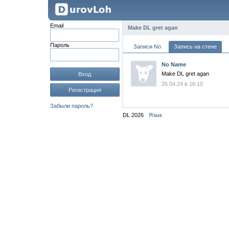
Email
Make DL gret agan
Пароль
Записи No
Запись на стене
No Name
Make DL gret agan
Вход
26.04.24 в 16:10
Регистрация
Забыли пароль?
DL 2026
Язык