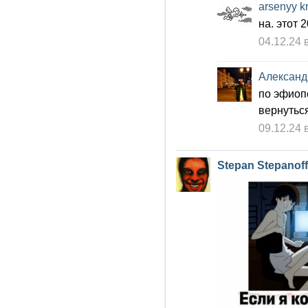
arsenyy k
на. этот 
04.12.24 
Александ
по эфиопс
вернуться
09.12.24 
Stepan Stepanoff