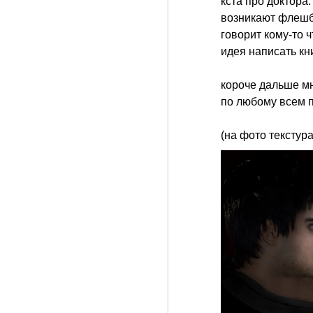
кста про доктора
возникают флешбе
говорит кому-то ч
идея написать кн
короче дальше мн
по любому всем п
(на фото текстура