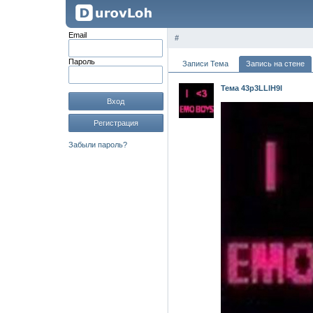
Email
#
Пароль
Записи Тема
Запись на стене
Тема 43p3LLlH9l
Вход
Регистрация
Забыли пароль?