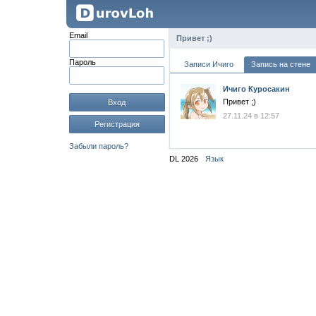
Email
Привет ;)
Пароль
Записи Ичиго
Запись на стене
Ичиго Куросакин
Привет ;)
Вход
27.11.24 в 12:57
Регистрация
Забыли пароль?
DL 2026
Язык