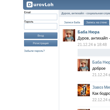
Email
Дуров, антихайп - социальная слу
Пароль
Записи Баба
Запись на стене
Баба Нюра
Вход
Дуров, антихайп 
Регистрация
21.12.24 в 18:48
Забыли пароль?
Баба Ню
доброе
21.12.24 
Завоз Ми
Как бодро
22.12.24 