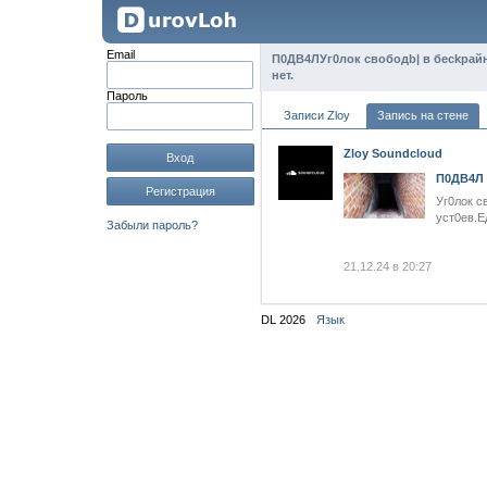
Email
П0ДВ4ЛУг0лок свободb| в бесkрайн
нет.
Пароль
Записи Zloy
Запись на стене
Zloy Soundcloud
Вход
П0ДВ4Л
Регистрация
Уг0лок с
уст0ев.Е
Забыли пароль?
21.12.24 в 20:27
DL 2026
Язык