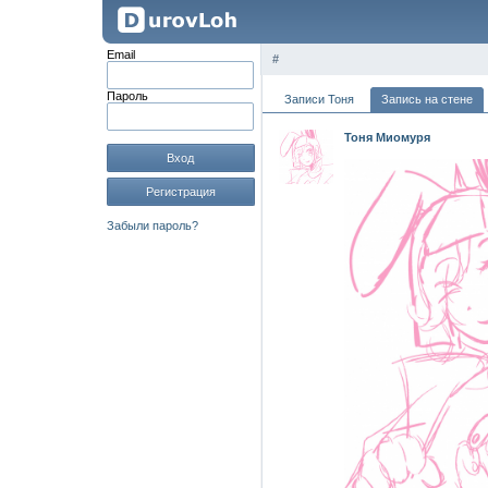
Email
#
Пароль
Записи Тоня
Запись на стене
Тоня Миомуря
Вход
Регистрация
Забыли пароль?