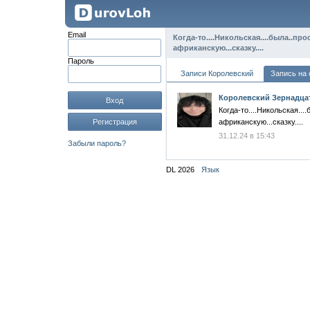
Email
Когда-то....Никольская....была..прос
африканскую...сказку....
Пароль
Записи Королевский
Запись на 
Королевский Зернадца
Вход
Когда-то....Никольская....
Регистрация
африканскую...сказку....
31.12.24 в 15:43
Забыли пароль?
DL 2026
Язык