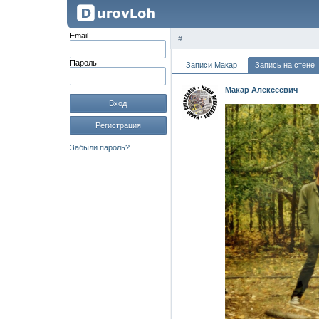
Email
#
Пароль
Записи Макар
Запись на стене
Макар Алексеевич
Вход
Регистрация
Забыли пароль?