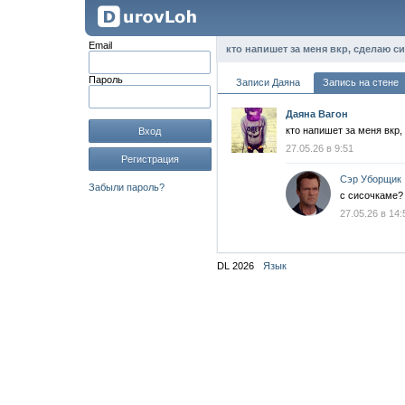
Email
кто напишет за меня вкр, сделаю си
Пароль
Записи Даяна
Запись на стене
Даяна Вагон
кто напишет за меня вкр,
Вход
27.05.26 в 9:51
Регистрация
Сэр Уборщик
Забыли пароль?
с сисочкаме?
27.05.26 в 14:
DL 2026
Язык