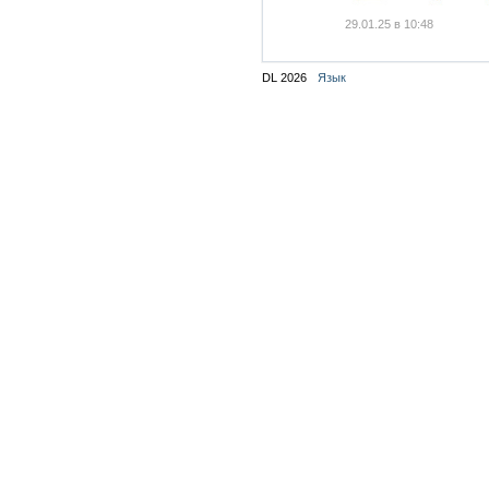
29.01.25 в 10:48
DL 2026
Язык