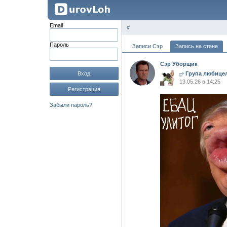
Email
#
Пароль
Записи Сэр
Запись на стене
Сэр Уборщик
Вход
Група любицел
13.05.26 в 14:25
Регистрация
Забыли пароль?