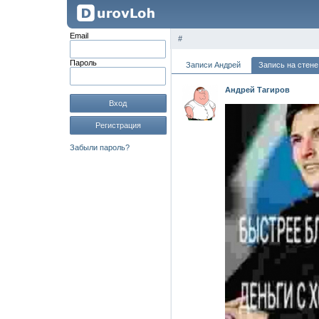
Email
#
Пароль
Записи Андрей
Запись на стене
Андрей Тагиров
Вход
Регистрация
Забыли пароль?