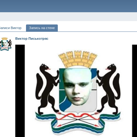
Записи Виктор
Запись на стене
Виктор Писькотряс