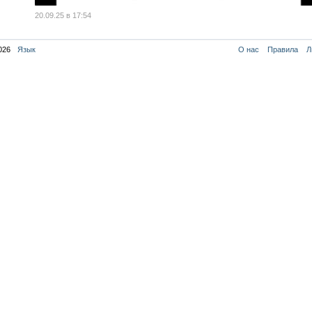
20.09.25 в 17:54
026
Язык
О нас
Правила
Л