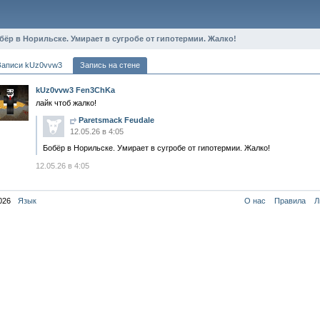
бёр в Норильске. Умирает в сугробе от гипотермии. Жалко!
Записи kUz0vvw3
Запись на стене
kUz0vvw3 Fen3ChKa
лайк чтоб жалко!
Paretsmack Feudale
12.05.26 в 4:05
Бобёр в Норильске. Умирает в сугробе от гипотермии. Жалко!
12.05.26 в 4:05
026
Язык
О нас
Правила
Л