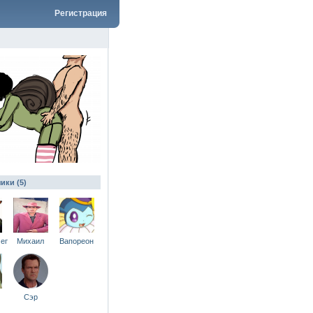
Регистрация
ики (5)
епацана
Михаил
Вапореон
Сэр