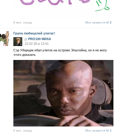
6 мес. назад
Мне нравится
2
Група любицелей улитаг!
PRO100 МИХА
22.02.26 в 13:41
Сэр Уборщик ебал улиток на острове Эпштейна, но я не могу
этого доказать
6 мес. назад
Мне нравится
1