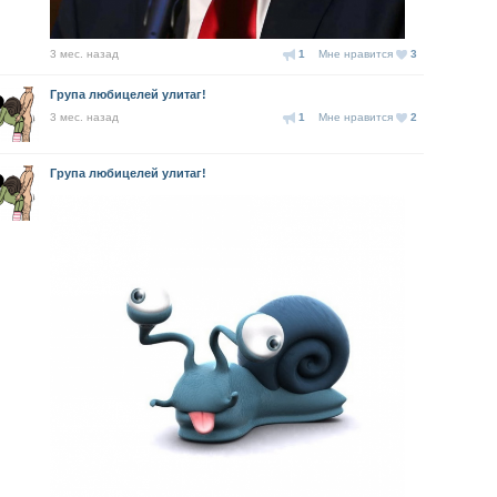
3 мес. назад
1
Мне нравится
3
Група любицелей улитаг!
3 мес. назад
1
Мне нравится
2
Група любицелей улитаг!