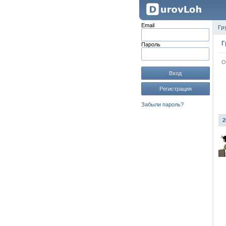
Email
Гр
Г
Пароль
О
Вход
Регистрация
Забыли пароль?
2