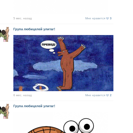
5 мес. назад
Мне нравится
3
Група любицелей улитаг!
6 мес. назад
Мне нравится
2
Група любицелей улитаг!