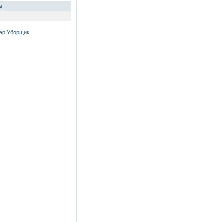
ы
эр Уборщик