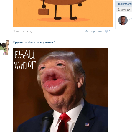
Контакт
1 контакт
С
3 мес. назад
Мне нравится
3
Група любицелей улитаг!