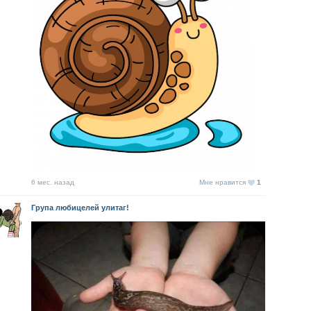
6 мес. назад
Мне нравится
1
Група любицелей улитаг!