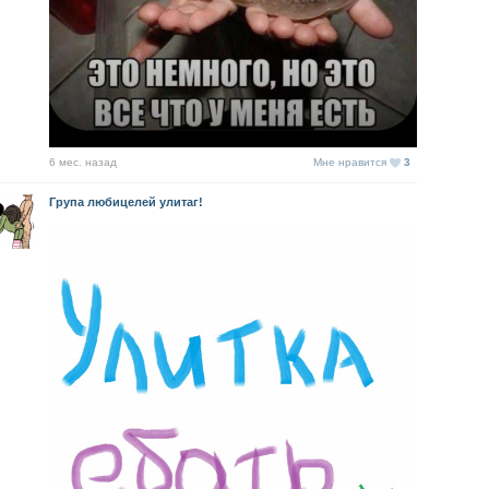
6 мес. назад
Мне нравится
3
Група любицелей улитаг!