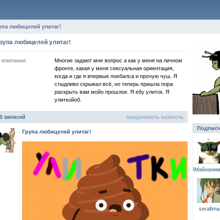
упа любицелей улитаг!
рупа любицелей улитаг!
 компании:
Многие задают мне вопрос а как у меня на личном
фронте, какая у меня сексуальная ориентация,
когда и где я впервые поебалса и прочую чуш. Я
стыдливо скрывал всё, но теперь пришла пора
раскрыть вам мойо прошлое. Я ебу улиток. Я
улиткойоб.
0 записей
предложить новость
Подписч
Група любицелей улитаг!
КрутойМайнаним
serafima