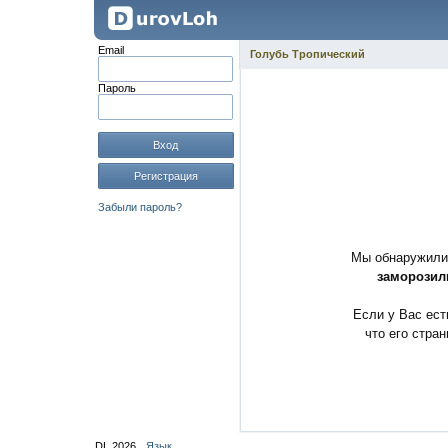
Email
Голубь Тропический
Пароль
Вход
Регистрация
Забыли пароль?
Мы обнаружили 
заморозил
Если у Вас ест
что его стра
DL 2026
Язык