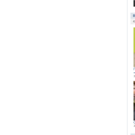
В
4
=
3
3