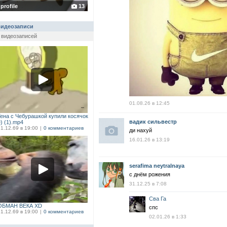
profile
13
идеозаписи
 видеозаписей
01.08.26 в 12:45
Гена с Чебурашкой купили косячок
вадик сильвестр
) (1).mp4
1.12.69 в 19:00
|
0 комментариев
ди нахуй
16.01.26 в 13:19
serafima neytralnaya
с днём рожения
31.12.25 в 7:08
Сва Га
ОБМАН ВЕКА XD
спс
1.12.69 в 19:00
|
0 комментариев
02.01.26 в 1:33