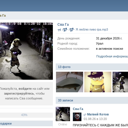
а Га
Сва Га
Λ̡̘̬̱͖̬̫̥̻̱̺̜͉͔̦̥̰̑ͯ̑ͥ̋ͭ͐̔͢͜Δ̄ͩ͋̓̈́͗͗̑ͥͩͧ̐͋ - Λ̡̘̬̱͖̬̫̥̻̱̺̜͉͔̦̥̰̑ͯ̑ͥ̋ͭ͐̔͢͜Δ̄ͩ͋̓̈́͗͗̑ͥͩͧ̐͋ - Я люблю пиво ipa.mp3
День рождения:
31 декабря 2026 г.
Родной город:
Урал
Семейное положение:
в активном поиске
Подробная информа
13 фото
Пожалуйста,
войдите
на сайт или
зарегистрируйтесь
, чтобы
написать Сва сообщение.
33 записи
Сва Га
Матвей Котов
43%
01.08.26 в 13:20
одарки
Online
ПРИЗНАЙТЕСЬ С КАЖДЫМ ЖЕ БЫЛО