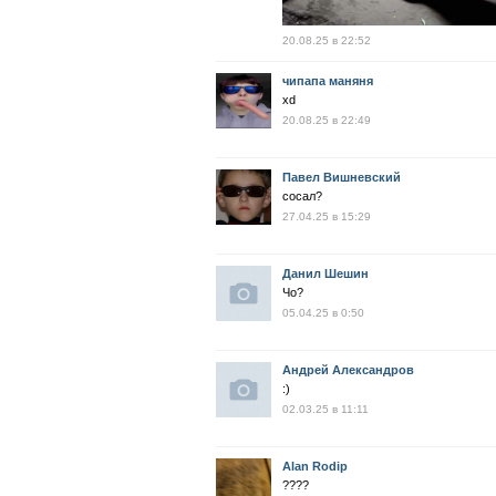
20.08.25 в 22:52
чипапа маняня
xd
20.08.25 в 22:49
Павел Вишневский
сосал?
27.04.25 в 15:29
Данил Шешин
Чо?
05.04.25 в 0:50
Андрей Александров
:)
02.03.25 в 11:11
Alan Rodip
????