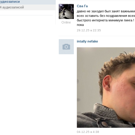
удиозаписи
Сва Га
4 аудиозаписей
давно не заходил был занят важными
всех оставить без поздравления все
быстрого интернета минимум пинга !
Online
пока
29.12.25 в 22:35
intally nefake
04.12.25 в 4:38