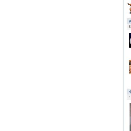
Д
5
Ф
1