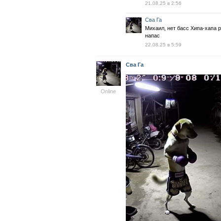
21.08.25 в 2:56
Сва Га
Михаил, нет басс Хипа-хапа 
напас
22.08.25 в 5:59
Сва Га
Online