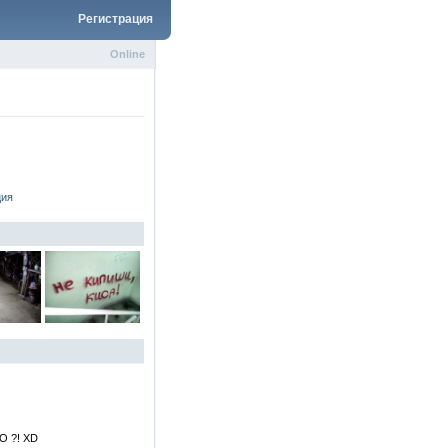
Регистрация
Online
ция
 ?! XD