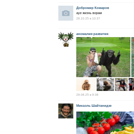
Добромир Комаров
ауе жизнь ворам
28.10.25 в 10:37
аномалия развития
29.08.25 в 9:38
Микаэль Шайтанидзе