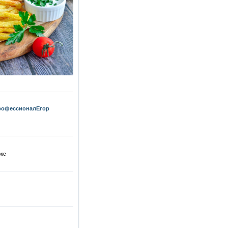
рофессионалЕгор
окс