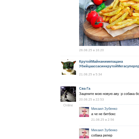
26.08.25 в 16:20
КрутойМайнанимепацана
УбийцаассасинкрутойМегасуперп
21.08.25 в 5:34
Сва Га
Зацените мою новую аву :р собака б
20.08.25 в 22:53
Online
Михаил Зубенко
а че не битбокс
21.08.25 в 2:56
Михаил Зубенко
собака репер