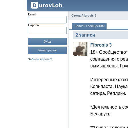
Email
Стена Fibrosis 3
Пароль
Записи сообщества
2 записи
Вход
Fibrosis 3
Регистрация
18+ Сообщество* 
совпадения с реа
Забыли пароль?
вымышлены. Групп
Интересные факт
Копипаста. Наука
сатира. Реплики.
*Деятельность с
Беларусь.
**Группа содерж