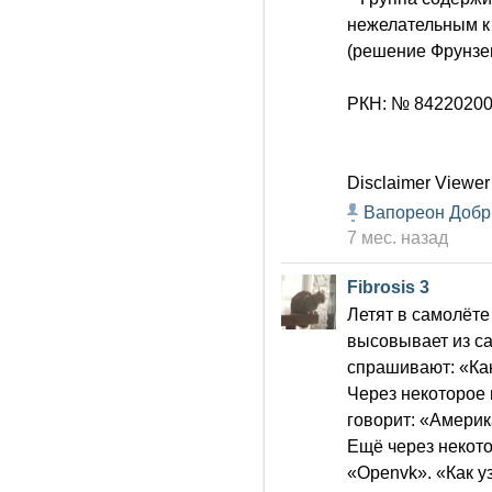
нежелательным к
(решение Фрунзенс
РКН: № 8422020
Disclaimer Viewer
Вапореон Доб
7 мес. назад
Fibrosis 3
Летят в самолёте
высовывает из са
спрашивают: «Как
Через некоторое 
говорит: «Америк
Ещё через некото
«Openvk». «Как у