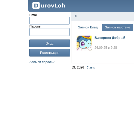
Email
#
Пароль
Записи Влад
Запись на стене
Вапореон Добрый
Вход
26.09.25 в 9:28
Регистрация
Забыли пароль?
DL 2026
Язык